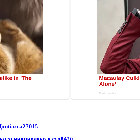
Донбасса
27015
кого направлено в суд
8420