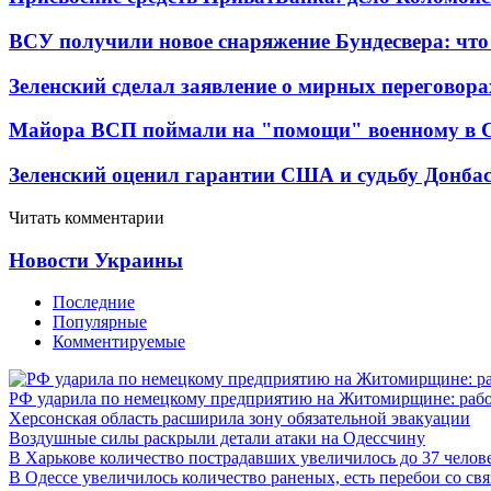
ВСУ получили новое снаряжение Бундесвера: что
Зеленский сделал заявление о мирных переговора
Майора ВСП поймали на "помощи" военному в
Зеленский оценил гарантии США и судьбу Донбас
Читать комментарии
Новости Украины
Последние
Популярные
Комментируемые
РФ ударила по немецкому предприятию на Житомирщине: рабо
Херсонская область расширила зону обязательной эвакуации
Воздушные силы раскрыли детали атаки на Одессчину
В Харькове количество пострадавших увеличилось до 37 челов
В Одессе увеличилось количество раненых, есть перебои со св