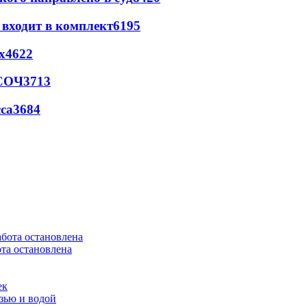
 входит в комплект
6195
х
4622
 СОЧ
3713
са
3684
та остановлена
ек
язью и водой