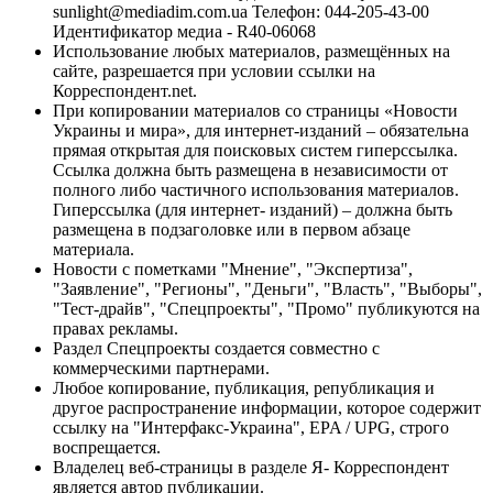
sunlight@mediadim.com.ua
Телефон: 044-205-43-00
Идентификатор медиа - R40-06068
Использование любых материалов, размещённых на
сайте, разрешается при условии ссылки на
Корреспондент.net.
При копировании материалов со страницы «Новости
Украины и мира», для интернет-изданий – обязательна
прямая открытая для поисковых систем гиперссылка.
Ссылка должна быть размещена в независимости от
полного либо частичного использования материалов.
Гиперссылка (для интернет- изданий) – должна быть
размещена в подзаголовке или в первом абзаце
материала.
Новости с пометками "Мнение", "Экспертиза",
"Заявление", "Регионы", "Деньги", "Власть", "Выборы",
"Тест-драйв", "Спецпроекты", "Промо" публикуются на
правах рекламы.
Раздел Спецпроекты создается совместно с
коммерческими партнерами.
Любое копирование, публикация, републикация и
другое распространение информации, которое содержит
ссылку на "Интерфакс-Украина", EPA / UPG, строго
воспрещается.
Владелец веб-страницы в разделе Я- Корреспондент
является автор публикации.