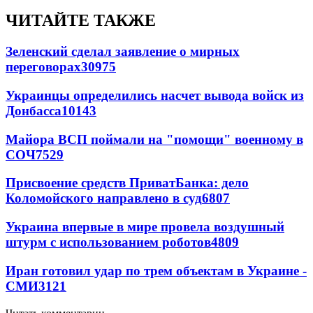
ЧИТАЙТЕ ТАКЖЕ
Зеленский сделал заявление о мирных
переговорах
30975
Украинцы определились насчет вывода войск из
Донбасса
10143
Майора ВСП поймали на "помощи" военному в
СОЧ
7529
Присвоение средств ПриватБанка: дело
Коломойского направлено в суд
6807
Украина впервые в мире провела воздушный
штурм с использованием роботов
4809
Иран готовил удар по трем объектам в Украине -
СМИ
3121