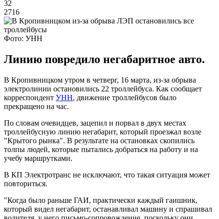
32
2716
Фото: УНН
Линию повредило негабаритное авто.
В Кропивницком утром в четверг, 16 марта, из-за обрыва
электролинии остановились 22 троллейбуса. Как сообщает
корреспондент
УНН
, движение троллейбусов было
прекращено на час.
По словам очевидцев, зацепил и порвал в двух местах
троллейбусную линию негабарит, который проезжал возле
"Крытого рынка". В результате на остановках скопились
толпы людей, которые пытались добраться на работу и на
учебу маршрутками.
В КП Электротранс не исключают, что такая ситуация может
повториться.
"Когда было раньше ГАИ, практически каждый гаишник,
который видел негабарит, останавливал машину и спрашивал
водителя, у него письмо-сопровождение, поскольку они