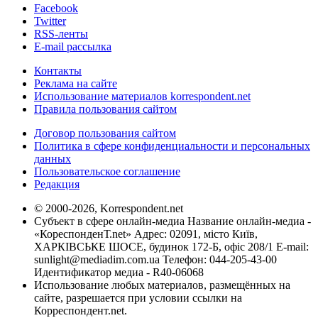
Facebook
Twitter
RSS-ленты
E-mail рассылка
Контакты
Реклама на сайте
Использование материалов korrespondent.net
Правила пользования сайтом
Договор пользования сайтом
Политика в сфере конфиденциальности и персональных
данных
Пользовательское соглашение
Редакция
© 2000-2026, Korrespondent.net
Субъект в сфере онлайн-медиа Название онлайн-медиа -
«КореспонденТ.net» Адрес: 02091, місто Київ,
ХАРКІВСЬКЕ ШОСЕ, будинок 172-Б, офіс 208/1 E-mail:
sunlight@mediadim.com.ua
Телефон: 044-205-43-00
Идентификатор медиа - R40-06068
Использование любых материалов, размещённых на
сайте, разрешается при условии ссылки на
Корреспондент.net.