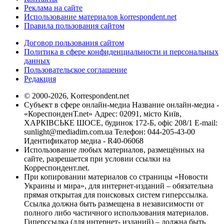
Реклама на сайте
Использование материалов korrespondent.net
Правила пользования сайтом
Договор пользования сайтом
Политика в сфере конфиденциальности и персональных
данных
Пользовательское соглашение
Редакция
© 2000-2026, Korrespondent.net
Субъект в сфере онлайн-медиа Название онлайн-медиа -
«КореспонденТ.net» Адрес: 02091, місто Київ,
ХАРКІВСЬКЕ ШОСЕ, будинок 172-Б, офіс 208/1 E-mail:
sunlight@mediadim.com.ua
Телефон: 044-205-43-00
Идентификатор медиа - R40-06068
Использование любых материалов, размещённых на
сайте, разрешается при условии ссылки на
Корреспондент.net.
При копировании материалов со страницы «Новости
Украины и мира», для интернет-изданий – обязательна
прямая открытая для поисковых систем гиперссылка.
Ссылка должна быть размещена в независимости от
полного либо частичного использования материалов.
Гиперссылка (для интернет- изданий) – должна быть