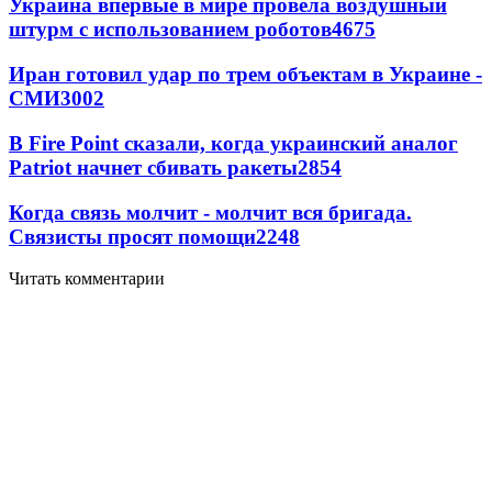
Украина впервые в мире провела воздушный
штурм с использованием роботов
4675
Иран готовил удар по трем объектам в Украине -
СМИ
3002
В Fire Point сказали, когда украинский аналог
Patriot начнет сбивать ракеты
2854
Когда связь молчит - молчит вся бригада.
Связисты просят помощи
2248
Читать комментарии