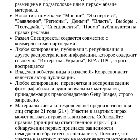
размещена в подзаголовке или в первом абзаце
материала.
Новости с пометками "Мнение", "Экспертиза",
"Заявление", "Регионы", "Деньги", "Власть", "Выборы",
"Тест-драйв", "Спецпроекты", "Промо" публикуются на
правах рекламы.
Раздел Спецпроекты создается совместно с
коммерческими партнерами.
Любое копирование, публикация, републикация и
другое распространение информации, которое содержит
ссылку на "Интерфакс-Украина", EPA / UPG, строго
воспрещается.
Владелец веб-страницы в разделе Я- Корреспондент
является автор публикации.
Любое копирование, перепечатка и воспроизведение
фотографий и/или аудиовизуальных материалов,
принадлежащих правообладателю Getty Images, строго
запрещено.
Материалы сайта korrespondent.net предназначены для
лиц старше 21 года (21+). Участие в азартных играх
может вызвать игровую зависимость. Соблюдайте
правила (принципы) ответственной игры. При
обнаружении первых признаков зависимости
немедленно обратитесь к специалисту. Помните, что
участие в азартных играх не может являться источником