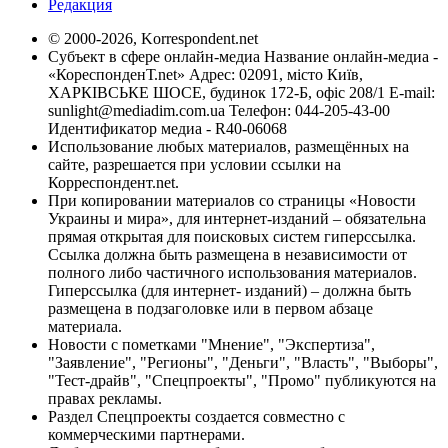
Редакция
© 2000-2026, Korrespondent.net
Субъект в сфере онлайн-медиа Название онлайн-медиа -
«КореспонденТ.net» Адрес: 02091, місто Київ,
ХАРКІВСЬКЕ ШОСЕ, будинок 172-Б, офіс 208/1 E-mail:
sunlight@mediadim.com.ua
Телефон: 044-205-43-00
Идентификатор медиа - R40-06068
Использование любых материалов, размещённых на
сайте, разрешается при условии ссылки на
Корреспондент.net.
При копировании материалов со страницы «Новости
Украины и мира», для интернет-изданий – обязательна
прямая открытая для поисковых систем гиперссылка.
Ссылка должна быть размещена в независимости от
полного либо частичного использования материалов.
Гиперссылка (для интернет- изданий) – должна быть
размещена в подзаголовке или в первом абзаце
материала.
Новости с пометками "Мнение", "Экспертиза",
"Заявление", "Регионы", "Деньги", "Власть", "Выборы",
"Тест-драйв", "Спецпроекты", "Промо" публикуются на
правах рекламы.
Раздел Спецпроекты создается совместно с
коммерческими партнерами.