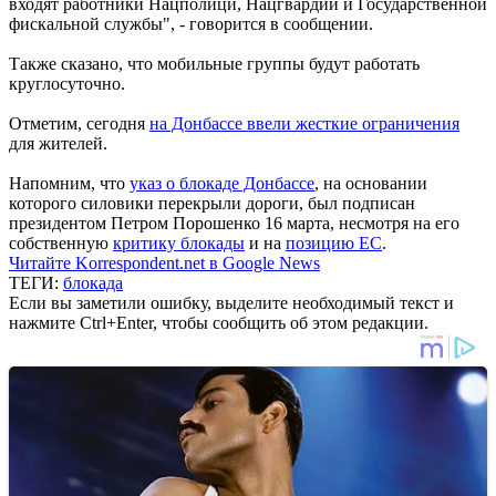
входят работники Нацполици, Нацгвардии и Государственной
фискальной службы", - говорится в сообщении.
Также сказано, что мобильные группы будут работать
круглосуточно.
Отметим, сегодня
на Донбассе ввели жесткие ограничения
для жителей.
Напомним, что
указ о блокаде Донбассе
, на основании
которого силовики перекрыли дороги, был подписан
президентом Петром Порошенко 16 марта, несмотря на его
собственную
критику блокады
и на
позицию ЕС
.
Читайте Korrespondent.net в Google News
ТЕГИ:
блокада
Если вы заметили ошибку, выделите необходимый текст и
нажмите Ctrl+Enter, чтобы сообщить об этом редакции.