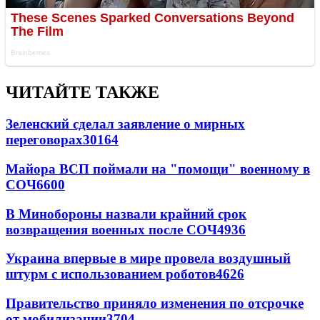
ЧИТАЙТЕ ТАКЖЕ
Зеленский сделал заявление о мирных
переговорах
30164
Майора ВСП поймали на "помощи" военному в
СОЧ
6600
В Минобороны назвали крайний срок
возвращения военных после СОЧ
4936
Украина впервые в мире провела воздушный
штурм с использованием роботов
4626
Правительство приняло изменения по отсрочке
от мобилизации
3704