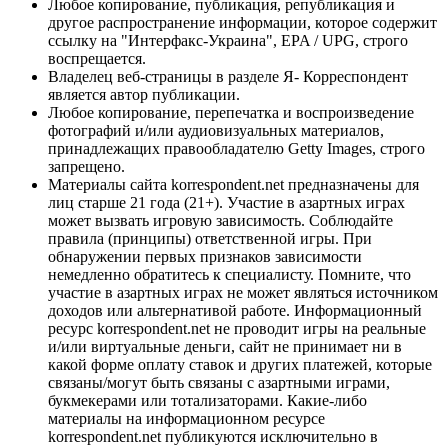
Любое копирование, публикация, републикация и
другое распространение информации, которое содержит
ссылку на "Интерфакс-Украина", EPA / UPG, строго
воспрещается.
Владелец веб-страницы в разделе Я- Корреспондент
является автор публикации.
Любое копирование, перепечатка и воспроизведение
фотографий и/или аудиовизуальных материалов,
принадлежащих правообладателю Getty Images, строго
запрещено.
Материалы сайта korrespondent.net предназначены для
лиц старше 21 года (21+). Участие в азартных играх
может вызвать игровую зависимость. Соблюдайте
правила (принципы) ответственной игры. При
обнаружении первых признаков зависимости
немедленно обратитесь к специалисту. Помните, что
участие в азартных играх не может являться источником
доходов или альтернативой работе. Информационный
ресурс korrespondent.net не проводит игры на реальные
и/или виртуальные деньги, сайт не принимает ни в
какой форме оплату ставок и других платежей, которые
связаны/могут быть связаны с азартными играми,
букмекерами или тотализаторами. Какие-либо
материалы на информационном ресурсе
korrespondent.net публикуются исключительно в