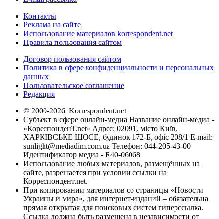
Контакты
Реклама на сайте
Использование материалов korrespondent.net
Правила пользования сайтом
Договор пользования сайтом
Политика в сфере конфиденциальности и персональных
данных
Пользовательское соглашение
Редакция
© 2000-2026, Korrespondent.net
Субъект в сфере онлайн-медиа Название онлайн-медиа -
«КореспонденТ.net» Адрес: 02091, місто Київ,
ХАРКІВСЬКЕ ШОСЕ, будинок 172-Б, офіс 208/1 E-mail:
sunlight@mediadim.com.ua
Телефон: 044-205-43-00
Идентификатор медиа - R40-06068
Использование любых материалов, размещённых на
сайте, разрешается при условии ссылки на
Корреспондент.net.
При копировании материалов со страницы «Новости
Украины и мира», для интернет-изданий – обязательна
прямая открытая для поисковых систем гиперссылка.
Ссылка должна быть размещена в независимости от