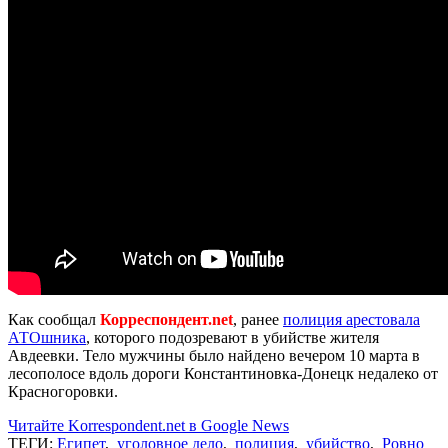
Как сообщал
Корреспондент.net
, ранее
полиция арестовала
АТОшника
, которого подозревают в убийстве жителя
Авдеевки. Тело мужчины было найдено вечером 10 марта в
лесополосе вдоль дороги Константиновка-Донецк недалеко от
Красногоровки.
Читайте Korrespondent.net в Google News
ТЕГИ:
Египет
,
уголовное дело
,
полиция
,
убийство
,
Ровно