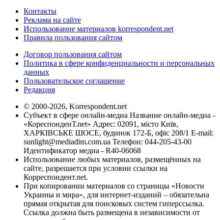
Контакты
Реклама на сайте
Использование материалов korrespondent.net
Правила пользования сайтом
Договор пользования сайтом
Политика в сфере конфиденциальности и персональных
данных
Пользовательское соглашение
Редакция
© 2000-2026, Korrespondent.net
Субъект в сфере онлайн-медиа Название онлайн-медиа -
«КореспонденТ.net» Адрес: 02091, місто Київ,
ХАРКІВСЬКЕ ШОСЕ, будинок 172-Б, офіс 208/1 E-mail:
sunlight@mediadim.com.ua
Телефон: 044-205-43-00
Идентификатор медиа - R40-06068
Использование любых материалов, размещённых на
сайте, разрешается при условии ссылки на
Корреспондент.net.
При копировании материалов со страницы «Новости
Украины и мира», для интернет-изданий – обязательна
прямая открытая для поисковых систем гиперссылка.
Ссылка должна быть размещена в независимости от