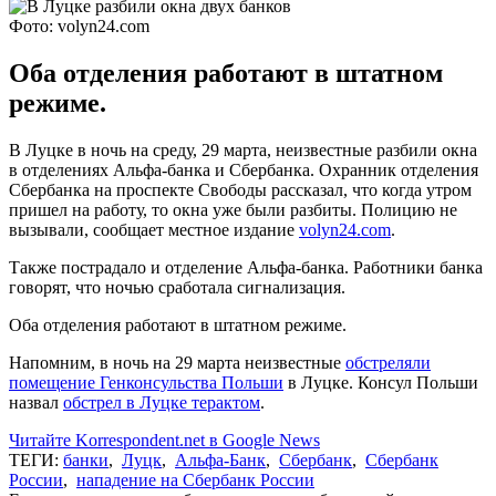
Фото: volyn24.com
Оба отделения работают в штатном
режиме.
В Луцке в ночь на среду, 29 марта, неизвестные разбили окна
в отделениях Альфа-банка и Сбербанка. Охранник отделения
Сбербанка на проспекте Свободы рассказал, что когда утром
пришел на работу, то окна уже были разбиты. Полицию не
вызывали, сообщает местное издание
volyn24.com
.
Также пострадало и отделение Альфа-банка. Работники банка
говорят, что ночью сработала сигнализация.
Оба отделения работают в штатном режиме.
Напомним, в ночь на 29 марта неизвестные
обстреляли
помещение Генконсульства Польши
в Луцке. Консул Польши
назвал
обстрел в Луцке терактом
.
Читайте Korrespondent.net в Google News
ТЕГИ:
банки
,
Луцк
,
Альфа-Банк
,
Сбербанк
,
Сбербанк
России
,
нападение на Сбербанк России