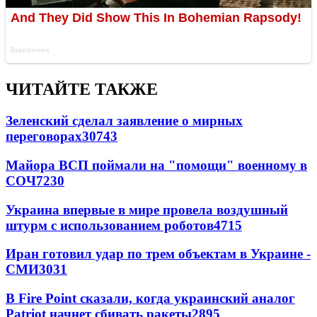
ЧИТАЙТЕ ТАКЖЕ
Зеленский сделал заявление о мирных
переговорах
30743
Майора ВСП поймали на "помощи" военному в
СОЧ
7230
Украина впервые в мире провела воздушный
штурм с использованием роботов
4715
Иран готовил удар по трем объектам в Украине -
СМИ
3031
В Fire Point сказали, когда украинский аналог
Patriot начнет сбивать ракеты
2895