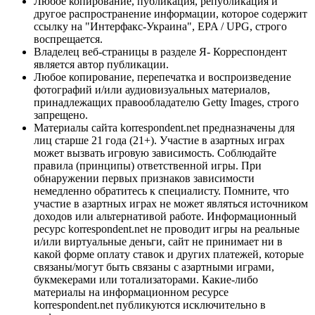
Любое копирование, публикация, републикация и
другое распространение информации, которое содержит
ссылку на "Интерфакс-Украина", EPA / UPG, строго
воспрещается.
Владелец веб-страницы в разделе Я- Корреспондент
является автор публикации.
Любое копирование, перепечатка и воспроизведение
фотографий и/или аудиовизуальных материалов,
принадлежащих правообладателю Getty Images, строго
запрещено.
Материалы сайта korrespondent.net предназначены для
лиц старше 21 года (21+). Участие в азартных играх
может вызвать игровую зависимость. Соблюдайте
правила (принципы) ответственной игры. При
обнаружении первых признаков зависимости
немедленно обратитесь к специалисту. Помните, что
участие в азартных играх не может являться источником
доходов или альтернативой работе. Информационный
ресурс korrespondent.net не проводит игры на реальные
и/или виртуальные деньги, сайт не принимает ни в
какой форме оплату ставок и других платежей, которые
связаны/могут быть связаны с азартными играми,
букмекерами или тотализаторами. Какие-либо
материалы на информационном ресурсе
korrespondent.net публикуются исключительно в