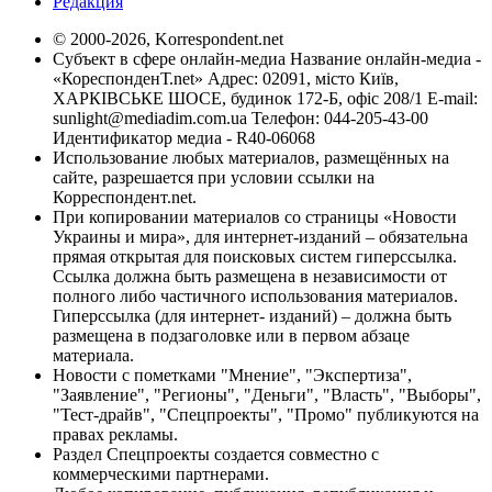
Редакция
© 2000-2026, Korrespondent.net
Субъект в сфере онлайн-медиа Название онлайн-медиа -
«КореспонденТ.net» Адрес: 02091, місто Київ,
ХАРКІВСЬКЕ ШОСЕ, будинок 172-Б, офіс 208/1 E-mail:
sunlight@mediadim.com.ua
Телефон: 044-205-43-00
Идентификатор медиа - R40-06068
Использование любых материалов, размещённых на
сайте, разрешается при условии ссылки на
Корреспондент.net.
При копировании материалов со страницы «Новости
Украины и мира», для интернет-изданий – обязательна
прямая открытая для поисковых систем гиперссылка.
Ссылка должна быть размещена в независимости от
полного либо частичного использования материалов.
Гиперссылка (для интернет- изданий) – должна быть
размещена в подзаголовке или в первом абзаце
материала.
Новости с пометками "Мнение", "Экспертиза",
"Заявление", "Регионы", "Деньги", "Власть", "Выборы",
"Тест-драйв", "Спецпроекты", "Промо" публикуются на
правах рекламы.
Раздел Спецпроекты создается совместно с
коммерческими партнерами.