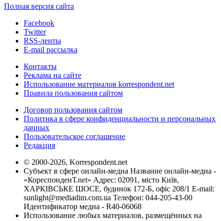
Полная версия сайта
Facebook
Twitter
RSS-ленты
E-mail рассылка
Контакты
Реклама на сайте
Использование материалов korrespondent.net
Правила пользования сайтом
Договор пользования сайтом
Политика в сфере конфиденциальности и персональных
данных
Пользовательское соглашение
Редакция
© 2000-2026, Korrespondent.net
Субъект в сфере онлайн-медиа Название онлайн-медиа -
«КореспонденТ.net» Адрес: 02091, місто Київ,
ХАРКІВСЬКЕ ШОСЕ, будинок 172-Б, офіс 208/1 E-mail:
sunlight@mediadim.com.ua
Телефон: 044-205-43-00
Идентификатор медиа - R40-06068
Использование любых материалов, размещённых на