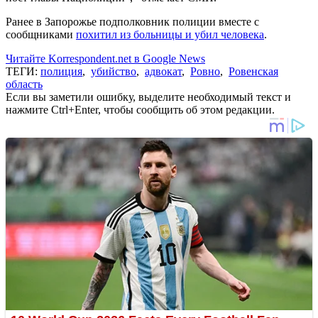
Ранее в Запорожье подполковник полиции вместе с
сообщниками
похитил из больницы и убил человека
.
Читайте Korrespondent.net в Google News
ТЕГИ:
полиция
,
убийство
,
адвокат
,
Ровно
,
Ровенская
область
Если вы заметили ошибку, выделите необходимый текст и
нажмите Ctrl+Enter, чтобы сообщить об этом редакции.