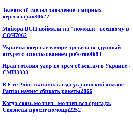
Зеленский сделал заявление о мирных
переговорах
30672
Майора ВСП поймали на "помощи" военному в
СОЧ
7062
Украина впервые в мире провела воздушный
штурм с использованием роботов
4683
Иран готовил удар по трем объектам в Украине -
СМИ
3008
В Fire Point сказали, когда украинский аналог
Patriot начнет сбивать ракеты
2866
Когда связь молчит - молчит вся бригада.
Связисты просят помощи
2252