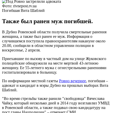
Фото: rivnepost.rv.ua
Погибшая Вита Шаблий
Также был ранен муж погибшей.
В Дубно Ровенской области получила смертельные ранения
женщина, а также был ранен ее муж. Информация о
случившемся поступила правоохранителям накануне около
20.00, сообщили в областном управлении полиции в
воскресенье, 2 апреля.
Приехавшие по вызову в частный дом на улице Жуковского
полицейские обнаружили на месте мертвой 43-летнюю
женщину. Ее 55-летнего мужа с огнестрельными ранениями
госпитализировали в больницу.
По информации местной газеты
Ровно вечернее
, погибшая –
адвокат и кандидат в мэры Дубно на прошлых выборах Вита
Шаблий.
"Во время стрельбы также ранили "свободовца" Вячеслава
Чайку, который несколько дней в 2014 году возглавлял УМВД
в Ровенской области, а также подавал свою кандидатуру на
пост главы Нацполиции",– отмечает СМИ.