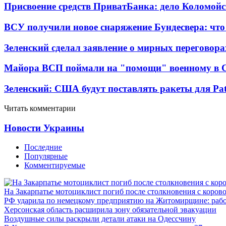
Присвоение средств ПриватБанка: дело Коломойс
ВСУ получили новое снаряжение Бундесвера: что
Зеленский сделал заявление о мирных переговора
Майора ВСП поймали на "помощи" военному в
Зеленский: США будут поставлять ракеты для Pat
Читать комментарии
Новости Украины
Последние
Популярные
Комментируемые
На Закарпатье мотоциклист погиб после столкновения с коров
РФ ударила по немецкому предприятию на Житомирщине: рабо
Херсонская область расширила зону обязательной эвакуации
Воздушные силы раскрыли детали атаки на Одессчину