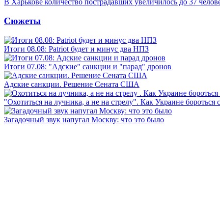
В Харькове количество пострадавших увеличилось до 37 челов
Сюжеты
Итоги 08.08: Patriot будет и минус два НПЗ
Итоги 07.08: "Адские" санкции и "парад" дронов
Адские санкции. Решение Сената США
"Охотиться на лучника, а не на стрелу". Как Украине бороться 
Загадочный звук напугал Москву: что это было