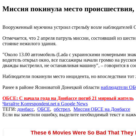
Миссия покинула место происшествия, 
Вооруженный мужчина устроил стрельбу возле наблюдателей 
Отмечается, что 2 апреля патруль миссии, состоявший из шест
стоянке нежилого здания.
"Около 13.00 автомобиль (Lada с украинскими номерными знака
водитель открыл окно, все пассажиры начали громко на русском
дважды выстрелил, не останавливая машину", – говорится в с
Наблюдатели покинули место инцидента, но впоследствии тот
Ранее в районе Ясиноватой Донецкой области
наблюдатели ОБ
ОБСЕ: С начала года на Донбассе погиб 21 мирный житель
Читайте Korrespondent.net в Google News
ТЕГИ:
донбасс
,
ОБСЕ
,
обстрел
,
Миссия ОБСЕ на Донбассе
Если вы заметили ошибку, выделите необходимый текст и нажми