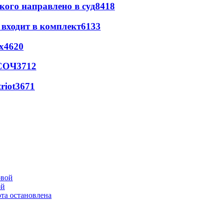
кого направлено в суд
8418
 входит в комплект
6133
х
4620
 СОЧ
3712
riot
3671
ой
та остановлена