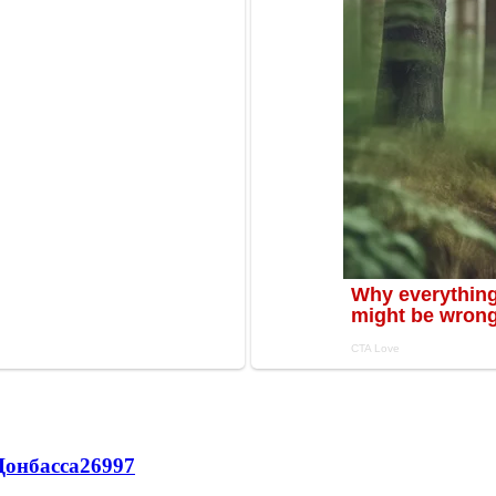
Донбасса
26997