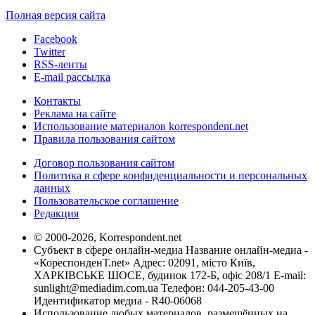
Полная версия сайта
Facebook
Twitter
RSS-ленты
E-mail рассылка
Контакты
Реклама на сайте
Использование материалов korrespondent.net
Правила пользования сайтом
Договор пользования сайтом
Политика в сфере конфиденциальности и персональных
данных
Пользовательское соглашение
Редакция
© 2000-2026, Korrespondent.net
Субъект в сфере онлайн-медиа Название онлайн-медиа -
«КореспонденТ.net» Адрес: 02091, місто Київ,
ХАРКІВСЬКЕ ШОСЕ, будинок 172-Б, офіс 208/1 E-mail:
sunlight@mediadim.com.ua
Телефон: 044-205-43-00
Идентификатор медиа - R40-06068
Использование любых материалов, размещённых на