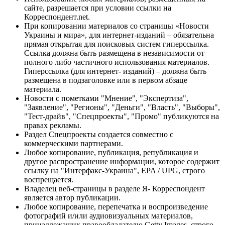
сайте, разрешается при условии ссылки на
Корреспондент.net.
При копировании материалов со страницы «Новости
Украины и мира», для интернет-изданий – обязательна
прямая открытая для поисковых систем гиперссылка.
Ссылка должна быть размещена в независимости от
полного либо частичного использования материалов.
Гиперссылка (для интернет- изданий) – должна быть
размещена в подзаголовке или в первом абзаце
материала.
Новости с пометками "Мнение", "Экспертиза",
"Заявление", "Регионы", "Деньги", "Власть", "Выборы",
"Тест-драйв", "Спецпроекты", "Промо" публикуются на
правах рекламы.
Раздел Спецпроекты создается совместно с
коммерческими партнерами.
Любое копирование, публикация, републикация и
другое распространение информации, которое содержит
ссылку на "Интерфакс-Украина", EPA / UPG, строго
воспрещается.
Владелец веб-страницы в разделе Я- Корреспондент
является автор публикации.
Любое копирование, перепечатка и воспроизведение
фотографий и/или аудиовизуальных материалов,
принадлежащих правообладателю Getty Images, строго