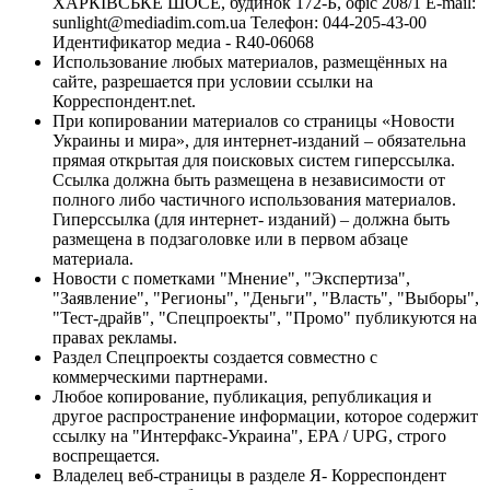
ХАРКІВСЬКЕ ШОСЕ, будинок 172-Б, офіс 208/1 E-mail:
sunlight@mediadim.com.ua
Телефон: 044-205-43-00
Идентификатор медиа - R40-06068
Использование любых материалов, размещённых на
сайте, разрешается при условии ссылки на
Корреспондент.net.
При копировании материалов со страницы «Новости
Украины и мира», для интернет-изданий – обязательна
прямая открытая для поисковых систем гиперссылка.
Ссылка должна быть размещена в независимости от
полного либо частичного использования материалов.
Гиперссылка (для интернет- изданий) – должна быть
размещена в подзаголовке или в первом абзаце
материала.
Новости с пометками "Мнение", "Экспертиза",
"Заявление", "Регионы", "Деньги", "Власть", "Выборы",
"Тест-драйв", "Спецпроекты", "Промо" публикуются на
правах рекламы.
Раздел Спецпроекты создается совместно с
коммерческими партнерами.
Любое копирование, публикация, републикация и
другое распространение информации, которое содержит
ссылку на "Интерфакс-Украина", EPA / UPG, строго
воспрещается.
Владелец веб-страницы в разделе Я- Корреспондент