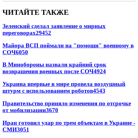
ЧИТАЙТЕ ТАКЖЕ
Зеленский сделал заявление о мирных
переговорах
29452
Майора ВСП поймали на "помощи" военному в
СОЧ
6050
В Минобороны назвали крайний срок
возвращения военных после СОЧ
4924
Украина впервые в мире провела воздушный
штурм с использованием роботов
4543
Правительство приняло изменения по отсрочке
от мобилизации
3670
Иран готовил удар по трем объектам в Украине -
СМИ
3051