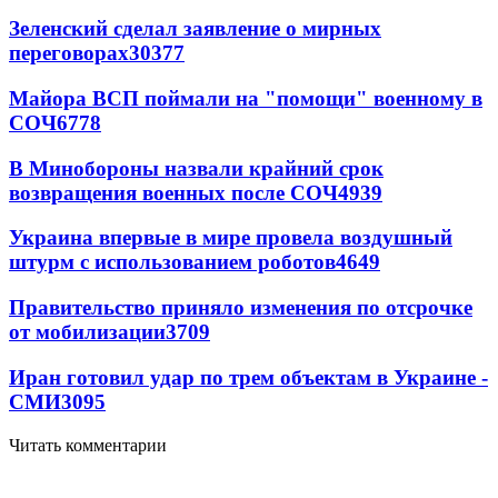
Зеленский сделал заявление о мирных
переговорах
30377
Майора ВСП поймали на "помощи" военному в
СОЧ
6778
В Минобороны назвали крайний срок
возвращения военных после СОЧ
4939
Украина впервые в мире провела воздушный
штурм с использованием роботов
4649
Правительство приняло изменения по отсрочке
от мобилизации
3709
Иран готовил удар по трем объектам в Украине -
СМИ
3095
Читать комментарии