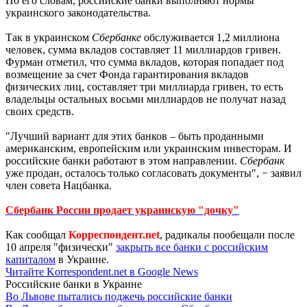
По его словам, российские банки выполняют нормы
украинского законодательства.
Так в украинском
Сбербанке
обслуживается 1,2 миллиона
человек, сумма вкладов составляет 11 миллиардов гривен.
Фурман отметил, что сумма вкладов, которая попадает под
возмещение за счет Фонда гарантирования вкладов
физических лиц, составляет три миллиарда гривен, то есть
владельцы остальных восьми миллиардов не получат назад
своих средств.
"Лучший вариант для этих банков – быть проданными
американским, европейским или украинским инвесторам. И
российские банки работают в этом направлении.
Сбербанк
уже продан, осталось только согласовать документы", − заявил
член совета Нацбанка.
Сбербанк России продает украинскую "дочку"
Как сообщал
Корреспондент.net
, радикалы пообещали после
10 апреля "физически"
закрыть все банки с российским
капиталом
в Украине.
Читайте Korrespondent.net в Google News
Российские банки в Украине
Во Львове пытались поджечь российские банки