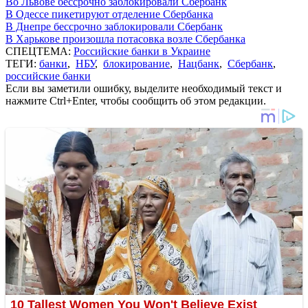
Во Львове бессрочно заблокировали Сбербанк
В Одессе пикетируют отделение Сбербанка
В Днепре бессрочно заблокировали Сбербанк
В Харькове произошла потасовка возле Сбербанка
СПЕЦТЕМА:
Российские банки в Украине
ТЕГИ:
банки
,
НБУ
,
блокирование
,
Нацбанк
,
Сбербанк
,
российские банки
Если вы заметили ошибку, выделите необходимый текст и
нажмите Ctrl+Enter, чтобы сообщить об этом редакции.