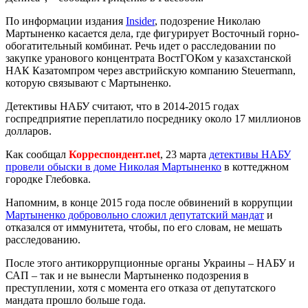
По информации издания
Insider
, подозрение Николаю
Мартыненко касается дела, где фигурирует Восточный горно-
обогатительный комбинат. Речь идет о расследовании по
закупке уранового концентрата ВостГОКом у казахстанской
НАК Казатомпром через австрийскую компанию Steuermann,
которую связывают с Мартыненко.
Детективы НАБУ считают, что в 2014-2015 годах
госпредприятие переплатило посреднику около 17 миллионов
долларов.
Как сообщал
Корреспондент.net
, 23 марта
детективы НАБУ
провели обыски в доме Николая Мартыненко
в коттеджном
городке Глебовка.
Напомним, в конце 2015 года после обвинений в коррупции
Мартыненко добровольно сложил депутатский мандат
и
отказался от иммунитета, чтобы, по его словам, не мешать
расследованию.
После этого антикоррупционные органы Украины – НАБУ и
САП – так и не вынесли Мартыненко подозрения в
преступлении, хотя с момента его отказа от депутатского
мандата прошло больше года.