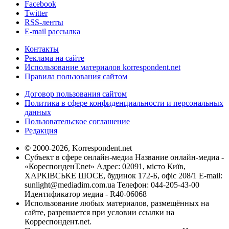
Facebook
Twitter
RSS-ленты
E-mail рассылка
Контакты
Реклама на сайте
Использование материалов korrespondent.net
Правила пользования сайтом
Договор пользования сайтом
Политика в сфере конфиденциальности и персональных
данных
Пользовательское соглашение
Редакция
© 2000-2026, Korrespondent.net
Субъект в сфере онлайн-медиа Название онлайн-медиа -
«КореспонденТ.net» Адрес: 02091, місто Київ,
ХАРКІВСЬКЕ ШОСЕ, будинок 172-Б, офіс 208/1 E-mail:
sunlight@mediadim.com.ua
Телефон: 044-205-43-00
Идентификатор медиа - R40-06068
Использование любых материалов, размещённых на
сайте, разрешается при условии ссылки на
Корреспондент.net.