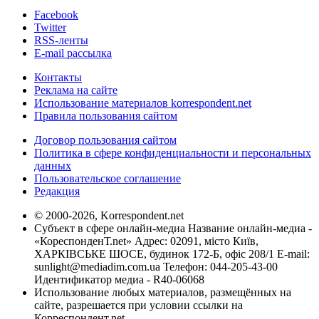
Facebook
Twitter
RSS-ленты
E-mail рассылка
Контакты
Реклама на сайте
Использование материалов korrespondent.net
Правила пользования сайтом
Договор пользования сайтом
Политика в сфере конфиденциальности и персональных
данных
Пользовательское соглашение
Редакция
© 2000-2026, Korrespondent.net
Субъект в сфере онлайн-медиа Название онлайн-медиа -
«КореспонденТ.net» Адрес: 02091, місто Київ,
ХАРКІВСЬКЕ ШОСЕ, будинок 172-Б, офіс 208/1 E-mail:
sunlight@mediadim.com.ua
Телефон: 044-205-43-00
Идентификатор медиа - R40-06068
Использование любых материалов, размещённых на
сайте, разрешается при условии ссылки на
Корреспондент.net.