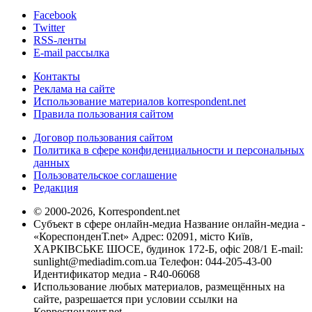
Facebook
Twitter
RSS-ленты
E-mail рассылка
Контакты
Реклама на сайте
Использование материалов korrespondent.net
Правила пользования сайтом
Договор пользования сайтом
Политика в сфере конфиденциальности и персональных
данных
Пользовательское соглашение
Редакция
© 2000-2026, Korrespondent.net
Субъект в сфере онлайн-медиа Название онлайн-медиа -
«КореспонденТ.net» Адрес: 02091, місто Київ,
ХАРКІВСЬКЕ ШОСЕ, будинок 172-Б, офіс 208/1 E-mail:
sunlight@mediadim.com.ua
Телефон: 044-205-43-00
Идентификатор медиа - R40-06068
Использование любых материалов, размещённых на
сайте, разрешается при условии ссылки на
Корреспондент.net.