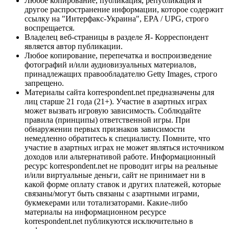
Любое копирование, публикация, републикация и
другое распространение информации, которое содержит
ссылку на "Интерфакс-Украина", EPA / UPG, строго
воспрещается.
Владелец веб-страницы в разделе Я- Корреспондент
является автор публикации.
Любое копирование, перепечатка и воспроизведение
фотографий и/или аудиовизуальных материалов,
принадлежащих правообладателю Getty Images, строго
запрещено.
Материалы сайта korrespondent.net предназначены для
лиц старше 21 года (21+). Участие в азартных играх
может вызвать игровую зависимость. Соблюдайте
правила (принципы) ответственной игры. При
обнаружении первых признаков зависимости
немедленно обратитесь к специалисту. Помните, что
участие в азартных играх не может являться источником
доходов или альтернативой работе. Информационный
ресурс korrespondent.net не проводит игры на реальные
и/или виртуальные деньги, сайт не принимает ни в
какой форме оплату ставок и других платежей, которые
связаны/могут быть связаны с азартными играми,
букмекерами или тотализаторами. Какие-либо
материалы на информационном ресурсе
korrespondent.net публикуются исключительно в