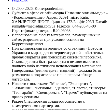
Редакция
© 2000-2026, Korrespondent.net
Субъект в сфере онлайн-медиа Название онлайн-медиа -
«КореспонденТ.net» Адрес: 02091, місто Київ,
ХАРКІВСЬКЕ ШОСЕ, будинок 172-Б, офіс 208/1 E-mail:
sunlight@mediadim.com.ua
Телефон: 044-205-43-00
Идентификатор медиа - R40-06068
Использование любых материалов, размещённых на
сайте, разрешается при условии ссылки на
Корреспондент.net.
При копировании материалов со страницы «Новости
Украины и мира», для интернет-изданий – обязательна
прямая открытая для поисковых систем гиперссылка.
Ссылка должна быть размещена в независимости от
полного либо частичного использования материалов.
Гиперссылка (для интернет- изданий) – должна быть
размещена в подзаголовке или в первом абзаце
материала.
Новости с пометками "Мнение", "Экспертиза",
"Заявление", "Регионы", "Деньги", "Власть", "Выборы",
"Тест-драйв", "Спецпроекты", "Промо" публикуются на
правах рекламы.
Раздел Спецпроекты создается совместно с
коммерческими партнерами.