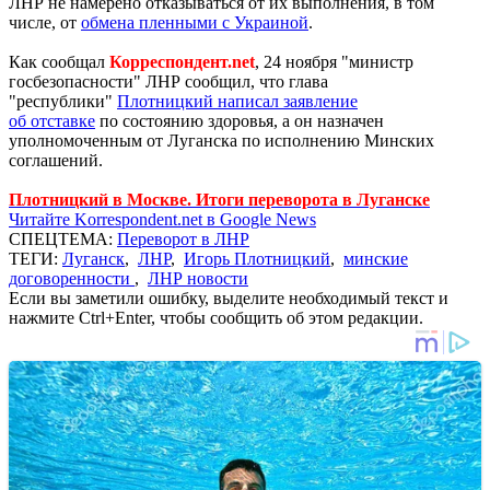
ЛНР не намерено отказываться от их выполнения, в том
числе, от
обмена пленными с Украиной
.
Как сообщал
Корреспондент.net
, 24 ноября "министр
госбезопасности" ЛНР сообщил, что глава
"республики"
Плотницкий написал заявление
об отставке
по состоянию здоровья, а он назначен
уполномоченным от Луганска по исполнению Минских
соглашений.
Плотницкий в Москве. Итоги переворота в Луганске
Читайте Korrespondent.net в Google News
СПЕЦТЕМА:
Переворот в ЛНР
ТЕГИ:
Луганск
,
ЛНР
,
Игорь Плотницкий
,
минские
договоренности
,
ЛНР новости
Если вы заметили ошибку, выделите необходимый текст и
нажмите Ctrl+Enter, чтобы сообщить об этом редакции.