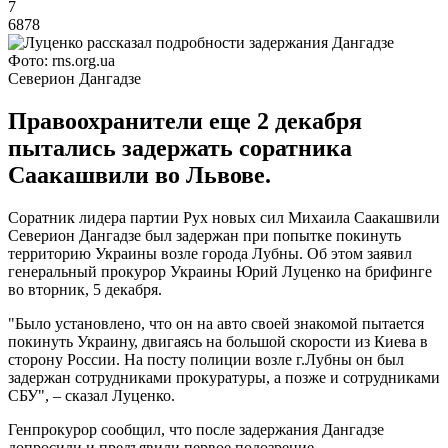
7
6878
Фото: rns.org.ua
Северион Дангадзе
Правоохранители еще 2 декабря
пытались задержать соратника
Саакашвили во Львове.
Соратник лидера партии Рух новых сил Михаила Саакашвили
Северион Дангадзе был задержан при попытке покинуть
территорию Украины возле города Лубны. Об этом заявил
генеральный прокурор Украины Юрий Луценко на брифинге
во вторник, 5 декабря.
"Было установлено, что он на авто своей знакомой пытается
покинуть Украину, двигаясь на большой скорости из Киева в
сторону России. На посту полиции возле г.Лубны он был
задержан сотрудниками прокуратуры, а позже и сотрудниками
СБУ", – сказал Луценко.
Генпрокурор сообщил, что после задержания Дангадзе
допросили и предъявили первое подозрение.