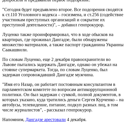
"Сегодня будет предъявлено второе. Все подозрения сводятся
к ст.110 Уголовного кодекса – госизмена, и ст.256 (содействие
участникам преступных организаций и сокрытие их
преступной деятельности)", – добавил генпрокурор.
Луценко также проинформировал, что в ходе обысков на
квартирах, где проживал Дангадзе, были обнаружены
множество материалов, а также паспорт гражданина Украины
Саакашвили.
По словам Луценко, еще 2 декабря правоохранители во
Львове пытались задержать Дангадзе, однако он убежал на
стоянке супермаркета. Тогда, по словам Луценко, был
задержан сопровождавший Дангадзе мужчина.
"Имя его Назар, он работает постоянным консультантом в
парламентском комитете по вопросам антикоррупционной
политики. Он был задержан с сумкой, полной документов, в
которых указано, куда тратились деньги Сергея Курченко – на
автобусы, телевидение, питание, подкуп разных лиц, в том
числе журналистов", - рассказал генпрокурор.
Напомним,
Дангадзе арестовали
4 декабря.