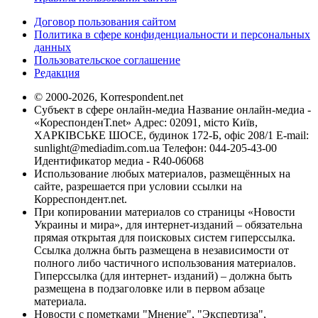
Договор пользования сайтом
Политика в сфере конфиденциальности и персональных
данных
Пользовательское соглашение
Редакция
© 2000-2026, Korrespondent.net
Субъект в сфере онлайн-медиа Название онлайн-медиа -
«КореспонденТ.net» Адрес: 02091, місто Київ,
ХАРКІВСЬКЕ ШОСЕ, будинок 172-Б, офіс 208/1 E-mail:
sunlight@mediadim.com.ua
Телефон: 044-205-43-00
Идентификатор медиа - R40-06068
Использование любых материалов, размещённых на
сайте, разрешается при условии ссылки на
Корреспондент.net.
При копировании материалов со страницы «Новости
Украины и мира», для интернет-изданий – обязательна
прямая открытая для поисковых систем гиперссылка.
Ссылка должна быть размещена в независимости от
полного либо частичного использования материалов.
Гиперссылка (для интернет- изданий) – должна быть
размещена в подзаголовке или в первом абзаце
материала.
Новости с пометками "Мнение", "Экспертиза",