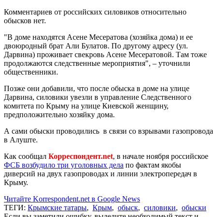
Комментариев от российских силовиков относительно
обысков нет.
"В доме находятся Асене Месератова (хозяйка дома) и ее
двоюродный брат Али Булатов. По другому адресу (ул.
Дарвина) проживает свекровь Асене Месератовой. Там тоже
продолжаются следственные мероприятия", – уточнили
общественники.
Позже они добавили, что после обыска в доме на улице
Дарвина, силовики увезли в управление Следственного
комитета по Крыму на улице Киевской женщину,
предположительно хозяйку дома.
А сами обыски проводились в связи со взрывами газопровода
в Алуште.
Как сообщал
Корреспондент.net
, в начале ноября российское
ФСБ возбудило три уголовных дела
по фактам якобы
диверсий на двух газопроводах и линии электропередач в
Крыму.
Читайте Korrespondent.net в Google News
ТЕГИ:
Крымские татары
,
Крым
,
обыск
,
силовики
,
обыски
Если вы заметили ошибку, выделите необходимый текст и