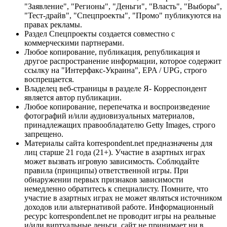
"Заявление", "Регионы", "Деньги", "Власть", "Выборы",
"Тест-драйв", "Спецпроекты", "Промо" публикуются на
правах рекламы.
Раздел Спецпроекты создается совместно с
коммерческими партнерами.
Любое копирование, публикация, републикация и
другое распространение информации, которое содержит
ссылку на "Интерфакс-Украина", EPA / UPG, строго
воспрещается.
Владелец веб-страницы в разделе Я- Корреспондент
является автор публикации.
Любое копирование, перепечатка и воспроизведение
фотографий и/или аудиовизуальных материалов,
принадлежащих правообладателю Getty Images, строго
запрещено.
Материалы сайта korrespondent.net предназначены для
лиц старше 21 года (21+). Участие в азартных играх
может вызвать игровую зависимость. Соблюдайте
правила (принципы) ответственной игры. При
обнаружении первых признаков зависимости
немедленно обратитесь к специалисту. Помните, что
участие в азартных играх не может являться источником
доходов или альтернативой работе. Информационный
ресурс korrespondent.net не проводит игры на реальные
и/или виртуальные деньги, сайт не принимает ни в