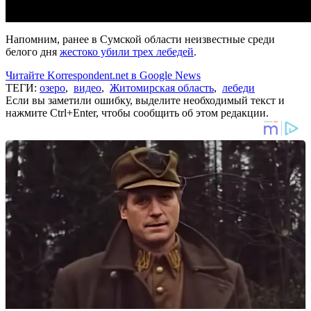
Напомним, ранее в Сумской области неизвестные среди
белого дня
жестоко убили трех лебедей
.
Читайте Korrespondent.net в Google News
ТЕГИ:
озеро
,
видео
,
Житомирская область
,
лебеди
Если вы заметили ошибку, выделите необходимый текст и
нажмите Ctrl+Enter, чтобы сообщить об этом редакции.