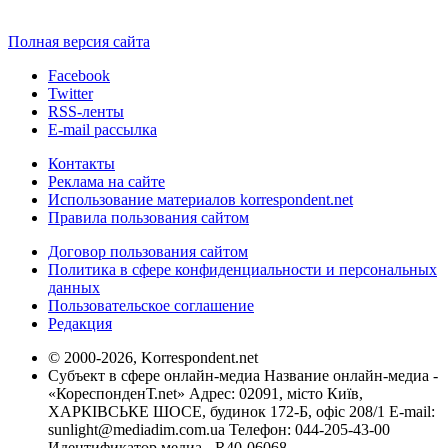
Полная версия сайта
Facebook
Twitter
RSS-ленты
E-mail рассылка
Контакты
Реклама на сайте
Использование материалов korrespondent.net
Правила пользования сайтом
Договор пользования сайтом
Политика в сфере конфиденциальности и персональных
данных
Пользовательское соглашение
Редакция
© 2000-2026, Korrespondent.net
Субъект в сфере онлайн-медиа Название онлайн-медиа -
«КореспонденТ.net» Адрес: 02091, місто Київ,
ХАРКІВСЬКЕ ШОСЕ, будинок 172-Б, офіс 208/1 E-mail:
sunlight@mediadim.com.ua
Телефон: 044-205-43-00
Идентификатор медиа - R40-06068