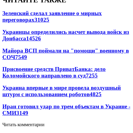
ЧИТАЙТЕ ТАКЖЕ
Зеленский сделал заявление о мирных
переговорах
31025
Украинцы определились насчет вывода войск из
Донбасса
14526
Майора ВСП поймали на "помощи" военному в
СОЧ
7549
Присвоение средств ПриватБанка: дело
Коломойского направлено в суд
7255
Украина впервые в мире провела воздушный
штурм с использованием роботов
4825
Иран готовил удар по трем объектам в Украине -
СМИ
3149
Читать комментарии