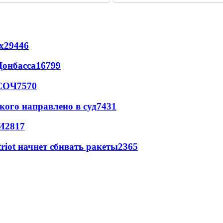
х
29446
Донбасса
16799
 СОЧ
7570
кого направлено в суд
7431
И
2817
triot начнет сбивать ракеты
2365