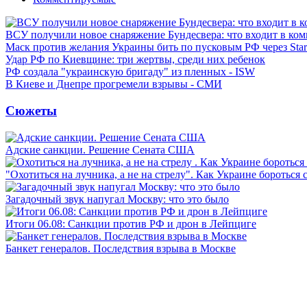
ВСУ получили новое снаряжение Бундесвера: что входит в ком
Маск против желания Украины бить по пусковым РФ через Star
Удар РФ по Киевщине: три жертвы, среди них ребенок
РФ создала "украинскую бригаду" из пленных - ISW
В Киеве и Днепре прогремели взрывы - СМИ
Сюжеты
Адские санкции. Решение Сената США
"Охотиться на лучника, а не на стрелу". Как Украине бороться 
Загадочный звук напугал Москву: что это было
Итоги 06.08: Санкции против РФ и дрон в Лейпциге
Банкет генералов. Последствия взрыва в Москве