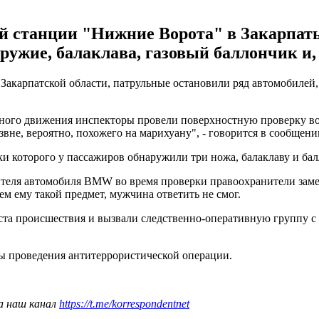
ой станции "Нижние Ворота" в Закарпат
ружие, балаклава, газовый баллончик и,
акарпатской области, патрульные остановили ряд автомобилей,
ного движения инспекторы провели поверхностную проверку води
вне, вероятно, похожего на марихуану", - говорится в сообщени
и которого у пассажиров обнаружили три ножа, балаклаву и бал
теля автомобиля BMW во время проверки правоохранители заме
ем ему такой предмет, мужчина ответить не смог.
ста происшествия и вызвали следственно-оперативную группу с 
ы проведения антитеррористической операции.
а наш канал
https://t.me/korrespondentnet