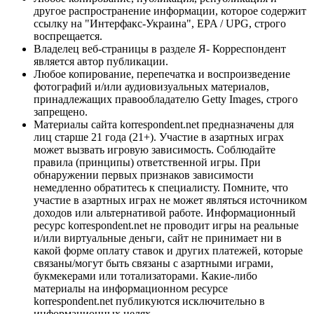
другое распространение информации, которое содержит
ссылку на "Интерфакс-Украина", EPA / UPG, строго
воспрещается.
Владелец веб-страницы в разделе Я- Корреспондент
является автор публикации.
Любое копирование, перепечатка и воспроизведение
фотографий и/или аудиовизуальных материалов,
принадлежащих правообладателю Getty Images, строго
запрещено.
Материалы сайта korrespondent.net предназначены для
лиц старше 21 года (21+). Участие в азартных играх
может вызвать игровую зависимость. Соблюдайте
правила (принципы) ответственной игры. При
обнаружении первых признаков зависимости
немедленно обратитесь к специалисту. Помните, что
участие в азартных играх не может являться источником
доходов или альтернативой работе. Информационный
ресурс korrespondent.net не проводит игры на реальные
и/или виртуальные деньги, сайт не принимает ни в
какой форме оплату ставок и других платежей, которые
связаны/могут быть связаны с азартными играми,
букмекерами или тотализаторами. Какие-либо
материалы на информационном ресурсе
korrespondent.net публикуются исключительно в
информационных целях.