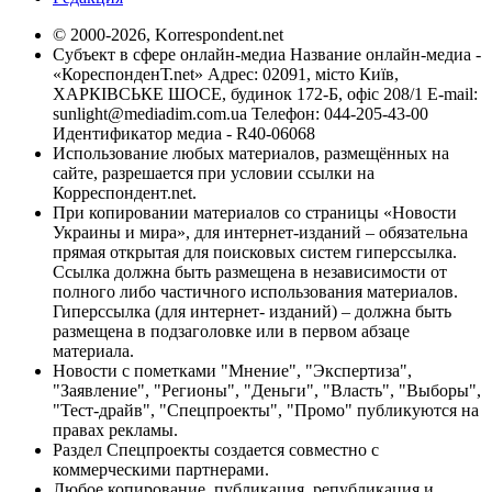
© 2000-2026, Korrespondent.net
Субъект в сфере онлайн-медиа Название онлайн-медиа -
«КореспонденТ.net» Адрес: 02091, місто Київ,
ХАРКІВСЬКЕ ШОСЕ, будинок 172-Б, офіс 208/1 E-mail:
sunlight@mediadim.com.ua
Телефон: 044-205-43-00
Идентификатор медиа - R40-06068
Использование любых материалов, размещённых на
сайте, разрешается при условии ссылки на
Корреспондент.net.
При копировании материалов со страницы «Новости
Украины и мира», для интернет-изданий – обязательна
прямая открытая для поисковых систем гиперссылка.
Ссылка должна быть размещена в независимости от
полного либо частичного использования материалов.
Гиперссылка (для интернет- изданий) – должна быть
размещена в подзаголовке или в первом абзаце
материала.
Новости с пометками "Мнение", "Экспертиза",
"Заявление", "Регионы", "Деньги", "Власть", "Выборы",
"Тест-драйв", "Спецпроекты", "Промо" публикуются на
правах рекламы.
Раздел Спецпроекты создается совместно с
коммерческими партнерами.
Любое копирование, публикация, републикация и