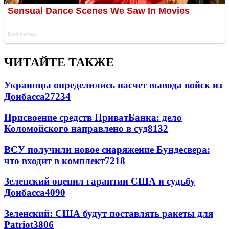
ЧИТАЙТЕ ТАКЖЕ
Украинцы определились насчет вывода войск из
Донбасса
27234
Присвоение средств ПриватБанка: дело
Коломойского направлено в суд
8132
ВСУ получили новое снаряжение Бундесвера:
что входит в комплект
7218
Зеленский оценил гарантии США и судьбу
Донбасса
4090
Зеленский: США будут поставлять ракеты для
Patriot
3806