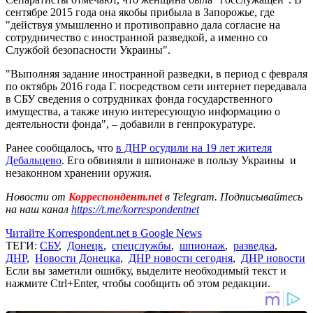
сентябре 2015 года она якобы прибыла в Запорожье, где
"действуя умышленно и противоправно дала согласие на
сотрудничество с иностранной разведкой, а именно со
Службой безопасности Украины".
"Выполняя задание иностранной разведки, в период с февраля
по октябрь 2016 года Г. посредством сети интернет передавала
в СБУ сведения о сотрудниках фонда государственного
имущества, а также иную интересующую информацию о
деятельности фонда", – добавили в генпрокуратуре.
Ранее сообщалось, что
в ДНР осудили на 19 лет жителя
Дебальцево
. Его обвиняли в шпионаже в пользу Украины и
незаконном хранении оружия.
Новости от
Корреспондент.net
в Telegram. Подписывайтесь
на наш канал
https://t.me/korrespondentnet
Читайте Korrespondent.net в Google News
ТЕГИ:
СБУ
,
Донецк
,
спецслужбы
,
шпионаж
,
разведка
,
ДНР
,
Новости Донецка
,
ДНР новости сегодня
,
ДНР новости
Если вы заметили ошибку, выделите необходимый текст и
нажмите Ctrl+Enter, чтобы сообщить об этом редакции.