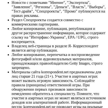
Новости с пометками "Мнение", "Экспертиза",
"Заявление", "Регионы", "Деньги", "Власть", "Выборы",
"Тест-драйв", "Спецпроекты", "Промо" публикуются на
правах рекламы.
Раздел Спецпроекты создается совместно с
коммерческими партнерами.
Любое копирование, публикация, републикация и
другое распространение информации, которое содержит
ссылку на "Интерфакс-Украина", EPA / UPG, строго
воспрещается.
Владелец веб-страницы в разделе Я- Корреспондент
является автор публикации.
Любое копирование, перепечатка и воспроизведение
фотографий и/или аудиовизуальных материалов,
принадлежащих правообладателю Getty Images, строго
запрещено.
Материалы сайта korrespondent.net предназначены для
лиц старше 21 года (21+). Участие в азартных играх
может вызвать игровую зависимость. Соблюдайте
правила (принципы) ответственной игры. При
обнаружении первых признаков зависимости
немедленно обратитесь к специалисту. Помните, что
участие в азартных играх не может являться источником
доходов или альтернативой работе. Информационный
ресурс korrespondent.net не проводит игры на реальные