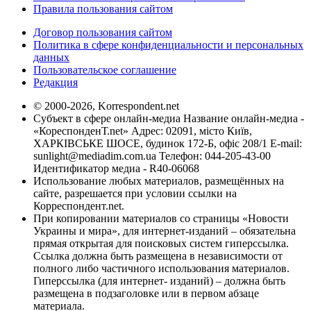
Правила пользования сайтом
Договор пользования сайтом
Политика в сфере конфиденциальности и персональных
данных
Пользовательское соглашение
Редакция
© 2000-2026, Korrespondent.net
Субъект в сфере онлайн-медиа Название онлайн-медиа -
«КореспонденТ.net» Адрес: 02091, місто Київ,
ХАРКІВСЬКЕ ШОСЕ, будинок 172-Б, офіс 208/1 E-mail:
sunlight@mediadim.com.ua
Телефон: 044-205-43-00
Идентификатор медиа - R40-06068
Использование любых материалов, размещённых на
сайте, разрешается при условии ссылки на
Корреспондент.net.
При копировании материалов со страницы «Новости
Украины и мира», для интернет-изданий – обязательна
прямая открытая для поисковых систем гиперссылка.
Ссылка должна быть размещена в независимости от
полного либо частичного использования материалов.
Гиперссылка (для интернет- изданий) – должна быть
размещена в подзаголовке или в первом абзаце
материала.