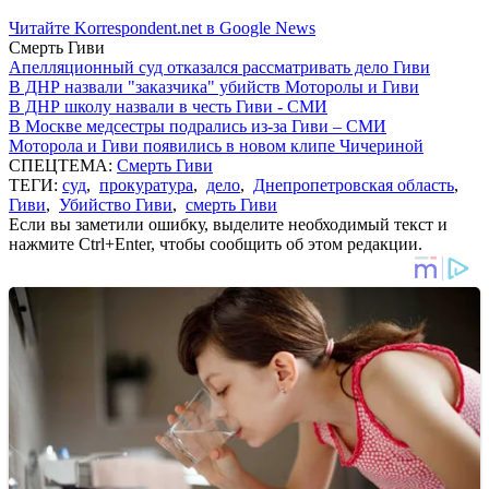
Читайте Korrespondent.net в Google News
Смерть Гиви
Апелляционный суд отказался рассматривать дело Гиви
В ДНР назвали "заказчика" убийств Моторолы и Гиви
В ДНР школу назвали в честь Гиви - СМИ
В Москве медсестры подрались из-за Гиви – СМИ
Моторола и Гиви появились в новом клипе Чичериной
СПЕЦТЕМА:
Смерть Гиви
ТЕГИ:
суд
,
прокуратура
,
дело
,
Днепропетровская область
,
Гиви
,
Убийство Гиви
,
смерть Гиви
Если вы заметили ошибку, выделите необходимый текст и
нажмите Ctrl+Enter, чтобы сообщить об этом редакции.