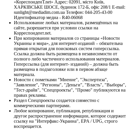
«КореспонденТ.net» Адрес: 02091, місто Київ,
ХАРКІВСЬКЕ ШОСЕ, будинок 172-Б, офіс 208/1 E-mail:
sunlight@mediadim.com.ua
Телефон: 044-205-43-00
Идентификатор медиа - R40-06068
Использование любых материалов, размещённых на
сайте, разрешается при условии ссылки на
Корреспондент.net.
При копировании материалов со страницы «Новости
Украины и мира», для интернет-изданий – обязательна
прямая открытая для поисковых систем гиперссылка.
Ссылка должна быть размещена в независимости от
полного либо частичного использования материалов.
Гиперссылка (для интернет- изданий) – должна быть
размещена в подзаголовке или в первом абзаце
материала.
Новости с пометками "Мнение", "Экспертиза",
"Заявление", "Регионы", "Деньги", "Власть", "Выборы",
"Тест-драйв", "Спецпроекты", "Промо" публикуются на
правах рекламы.
Раздел Спецпроекты создается совместно с
коммерческими партнерами.
Любое копирование, публикация, републикация и
другое распространение информации, которое содержит
ссылку на "Интерфакс-Украина", EPA / UPG, строго
воспрещается.