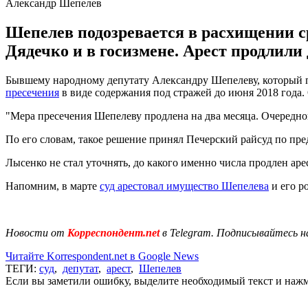
Александр Шепелев
Шепелев подозревается в расхищении с
Дядечко и в госизмене. Арест продлили
Бывшему народному депутату Александру Шепелеву, который
пресечения
в виде содержания под стражей до июня 2018 года.
"Мера пресечения Шепелеву продлена на два месяца. Очередной 
По его словам, такое решение принял Печерский райсуд по пр
Лысенко не стал уточнять, до какого именно числа продлен арес
Напомним, в марте
суд арестовал имущество Шепелева
и его р
Новости от
Корреспондент.net
в Telegram. Подписывайтесь н
Читайте Korrespondent.net в Google News
ТЕГИ:
суд
,
депутат
,
арест
,
Шепелев
Если вы заметили ошибку, выделите необходимый текст и нажми