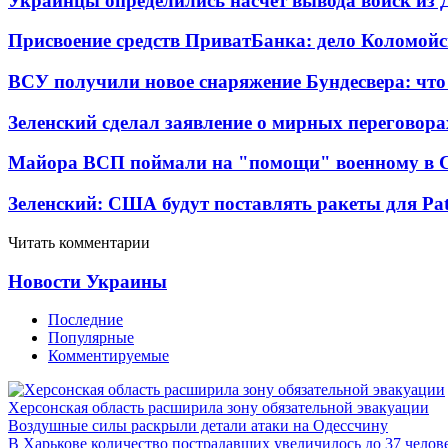
Украинцы определились насчет вывода войск из 
Присвоение средств ПриватБанка: дело Коломойс
ВСУ получили новое снаряжение Бундесвера: что
Зеленский сделал заявление о мирных переговора
Майора ВСП поймали на "помощи" военному в
Зеленский: США будут поставлять ракеты для Pat
Читать комментарии
Новости Украины
Последние
Популярные
Комментируемые
Херсонская область расширила зону обязательной эвакуации
Воздушные силы раскрыли детали атаки на Одессчину
В Харькове количество пострадавших увеличилось до 37 челов