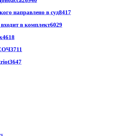
Донбасса
26940
кого направлено в суд
8417
 входит в комплект
6029
х
4618
 СОЧ
3711
riot
3647
ек