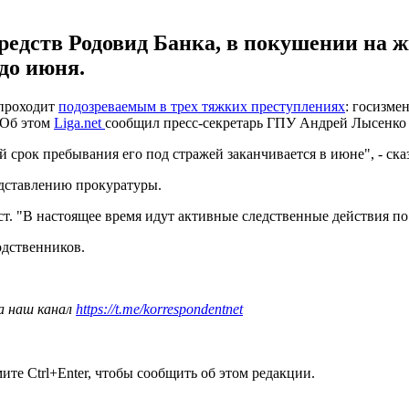
редств Родовид Банка, в покушении на 
 до июня.
 проходит
подозреваемым в трех тяжких преступлениях
: госизме
 Об этом
Liga.net
сообщил пресс-секретарь ГПУ Андрей Лысенко в
срок пребывания его под стражей заканчивается в июне", - сказ
едставлению прокуратуры.
т. "В настоящее время идут активные следственные действия по е
одственников.
а наш канал
https://t.me/korrespondentnet
те Ctrl+Enter, чтобы сообщить об этом редакции.