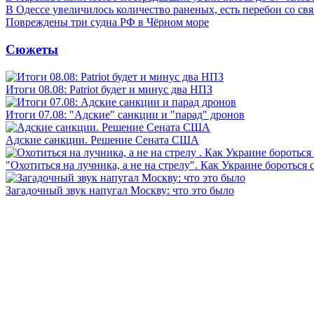
В Одессе увеличилось количество раненых, есть перебои со св
Повреждены три судна РФ в Чёрном море
Сюжеты
Итоги 08.08: Patriot будет и минус два НПЗ
Итоги 07.08: "Адские" санкции и "парад" дронов
Адские санкции. Решение Сената США
"Охотиться на лучника, а не на стрелу". Как Украине бороться 
Загадочный звук напугал Москву: что это было