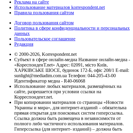
Реклама на сайте
Использование материалов korrespondent.net
Правила пользования сайтом
Договор пользования сайтом
Политика в сфере конфиденциальности и персональных
данных
Пользовательское соглашение
Редакция
© 2000-2026, Korrespondent.net
Субъект в сфере онлайн-медиа Название онлайн-медиа -
«КореспонденТ.net» Адрес: 02091, місто Київ,
ХАРКІВСЬКЕ ШОСЕ, будинок 172-Б, офіс 208/1 E-mail:
sunlight@mediadim.com.ua
Телефон: 044-205-43-00
Идентификатор медиа - R40-06068
Использование любых материалов, размещённых на
сайте, разрешается при условии ссылки на
Корреспондент.net.
При копировании материалов со страницы «Новости
Украины и мира», для интернет-изданий – обязательна
прямая открытая для поисковых систем гиперссылка.
Ссылка должна быть размещена в независимости от
полного либо частичного использования материалов.
Гиперссылка (для интернет- изданий) – должна быть