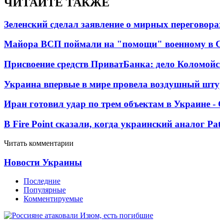
ЧИТАЙТЕ ТАКЖЕ
Зеленский сделал заявление о мирных переговора
Майора ВСП поймали на "помощи" военному в
Присвоение средств ПриватБанка: дело Коломойс
Украина впервые в мире провела воздушный шту
Иран готовил удар по трем объектам в Украине 
В Fire Point сказали, когда украинский аналог Pa
Читать комментарии
Новости Украины
Последние
Популярные
Комментируемые