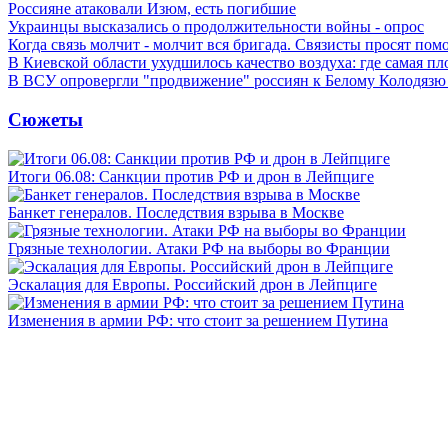
Россияне атаковали Изюм, есть погибшие
Украинцы высказались о продолжительности войны - опрос
Когда связь молчит - молчит вся бригада. Связисты просят по
В Киевской области ухудшилось качество воздуха: где самая пл
В ВСУ опровергли "продвижение" россиян к Белому Колодязю
Сюжеты
Итоги 06.08: Санкции против РФ и дрон в Лейпциге
Банкет генералов. Последствия взрыва в Москве
Грязные технологии. Атаки РФ на выборы во Франции
Эскалация для Европы. Российский дрон в Лейпциге
Изменения в армии РФ: что стоит за решением Путина