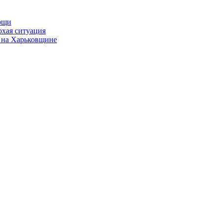
мощи
охая ситуация
 на Харьковщине