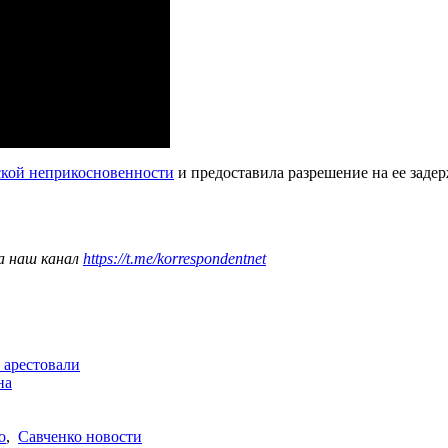
ской неприкосновенности
и предоставила разрешение на ее задер
а наш канал
https://t.me/korrespondentnet
е арестовали
на
о
,
Савченко новости