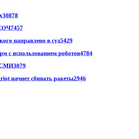
х
30878
 СОЧ
7457
кого направлено в суд
5429
рм с использованием роботов
4784
- СМИ
3079
triot начнет сбивать ракеты
2946