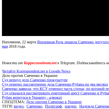
Напомним, 22 марта
Верховная Рада лишила Савченко депутат
мая
2018 года.
Новости от
Корреспондент.net
в Telegram. Подписывайтесь н
Читайте Korrespondent.net в Google News
Дело против Савченко в Украине
Суд вернул дело Савченко прокуратуре
Суд перенес рассмотрение дела Савченко-Рубана на два месяца
Савченко заявила, что КСУ отменил часть статьи, по которой е
Суд отказался рассматривать повторный арест Савченко и Руба
Рубан вернулся в Украину - адвокат
СПЕЦТЕМА:
Дело против Савченко в Украине
ТЕГИ:
видео
,
Савченко
,
Полиграф
,
нардеп
,
Надежда Савченк