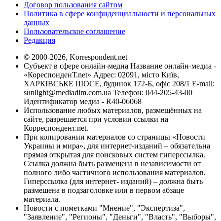
Договор пользования сайтом
Политика в сфере конфиденциальности и персональных
данных
Пользовательское соглашение
Редакция
© 2000-2026, Korrespondent.net
Субъект в сфере онлайн-медиа Название онлайн-медиа -
«КореспонденТ.net» Адрес: 02091, місто Київ,
ХАРКІВСЬКЕ ШОСЕ, будинок 172-Б, офіс 208/1 E-mail:
sunlight@mediadim.com.ua
Телефон: 044-205-43-00
Идентификатор медиа - R40-06068
Использование любых материалов, размещённых на
сайте, разрешается при условии ссылки на
Корреспондент.net.
При копировании материалов со страницы «Новости
Украины и мира», для интернет-изданий – обязательна
прямая открытая для поисковых систем гиперссылка.
Ссылка должна быть размещена в независимости от
полного либо частичного использования материалов.
Гиперссылка (для интернет- изданий) – должна быть
размещена в подзаголовке или в первом абзаце
материала.
Новости с пометками "Мнение", "Экспертиза",
"Заявление", "Регионы", "Деньги", "Власть", "Выборы",