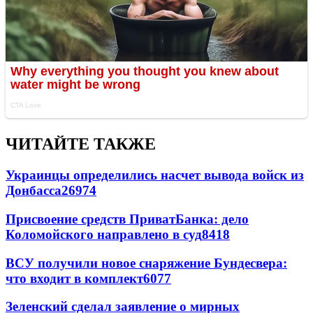
ЧИТАЙТЕ ТАКЖЕ
Украинцы определились насчет вывода войск из
Донбасса
26974
Присвоение средств ПриватБанка: дело
Коломойского направлено в суд
8418
ВСУ получили новое снаряжение Бундесвера:
что входит в комплект
6077
Зеленский сделал заявление о мирных