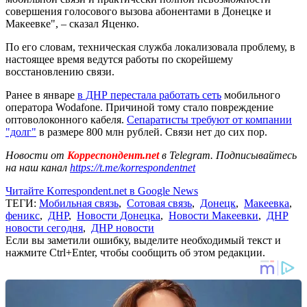
совершения голосового вызова абонентами в Донецке и
Макеевке", – сказал Яценко.
По его словам, техническая служба локализовала проблему, в
настоящее время ведутся работы по скорейшему
восстановлению связи.
Ранее в январе
в ДНР перестала работать сеть
мобильного
оператора Wodafone. Причиной тому стало повреждение
оптоволоконного кабеля.
Сепаратисты требуют от компании
"долг"
в размере 800 млн рублей. Связи нет до сих пор.
Новости от
Корреспондент.net
в Telegram. Подписывайтесь
на наш канал
https://t.me/korrespondentnet
Читайте Korrespondent.net в Google News
ТЕГИ:
Мобильная связь
,
Сотовая связь
,
Донецк
,
Макеевка
,
феникс
,
ДНР
,
Новости Донецка
,
Новости Макеевки
,
ДНР
новости сегодня
,
ДНР новости
Если вы заметили ошибку, выделите необходимый текст и
нажмите Ctrl+Enter, чтобы сообщить об этом редакции.