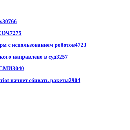
х
30766
 СОЧ
7275
рм с использованием роботов
4723
кого направлено в суд
3257
- СМИ
3040
triot начнет сбивать ракеты
2904