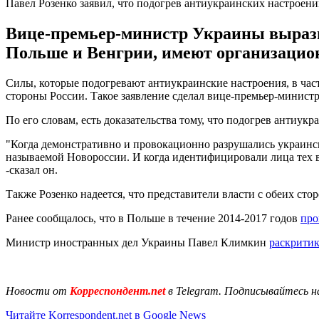
Павел Розенко заявил, что подогрев антиукраинских настроен
Вице-премьер-министр Украины вырази
Польше и Венгрии, имеют организацио
Силы, которые подогревают антиукраинские настроения, в ча
стороны России. Такое заявление сделал вице-премьер-минист
По его словам, есть доказательства тому, что подогрев антиук
"Когда демонстративно и провокационно разрушались украинск
называемой Новороссии. И когда идентифицировали лица тех в
-сказал он.
Также Розенко надеется, что представители власти с обеих ст
Ранее сообщалось, что в Польше в течение 2014-2017 годов
про
Министр иностранных дел Украины Павел Климкин
раскритик
Новости от
Корреспондент.net
в Telegram. Подписывайтесь н
Читайте Korrespondent.net в Google News