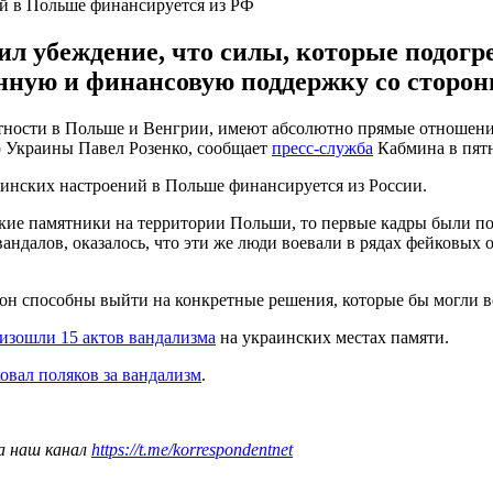
ий в Польше финансируется из РФ
л убеждение, что силы, которые подогр
нную и финансовую поддержку со сторон
стности в Польше и Венгрии, имеют абсолютно прямые отношени
р Украины Павел Розенко, сообщает
пресс-служба
Кабмина в пятн
раинских настроений в Польше финансируется из России.
ие памятники на территории Польши, то первые кадры были пока
андалов, оказалось, что эти же люди воевали в рядах фейковых
орон способны выйти на конкретные решения, которые бы могли 
изошли 15 актов вандализма
на украинских местах памяти.
овал поляков за вандализм
.
а наш канал
https://t.me/korrespondentnet