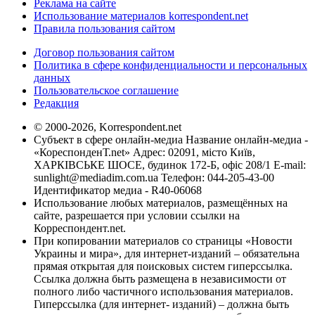
Реклама на сайте
Использование материалов korrespondent.net
Правила пользования сайтом
Договор пользования сайтом
Политика в сфере конфиденциальности и персональных
данных
Пользовательское соглашение
Редакция
© 2000-2026, Korrespondent.net
Субъект в сфере онлайн-медиа Название онлайн-медиа -
«КореспонденТ.net» Адрес: 02091, місто Київ,
ХАРКІВСЬКЕ ШОСЕ, будинок 172-Б, офіс 208/1 E-mail:
sunlight@mediadim.com.ua
Телефон: 044-205-43-00
Идентификатор медиа - R40-06068
Использование любых материалов, размещённых на
сайте, разрешается при условии ссылки на
Корреспондент.net.
При копировании материалов со страницы «Новости
Украины и мира», для интернет-изданий – обязательна
прямая открытая для поисковых систем гиперссылка.
Ссылка должна быть размещена в независимости от
полного либо частичного использования материалов.
Гиперссылка (для интернет- изданий) – должна быть