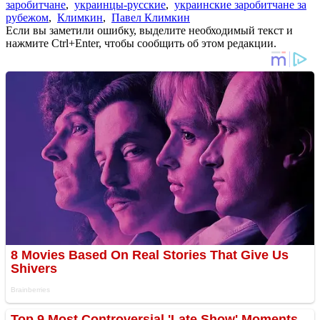
заробитчане
,
украинцы-русские
,
украинские заробитчане за
рубежом
,
Климкин
,
Павел Климкин
Если вы заметили ошибку, выделите необходимый текст и
нажмите Ctrl+Enter, чтобы сообщить об этом редакции.