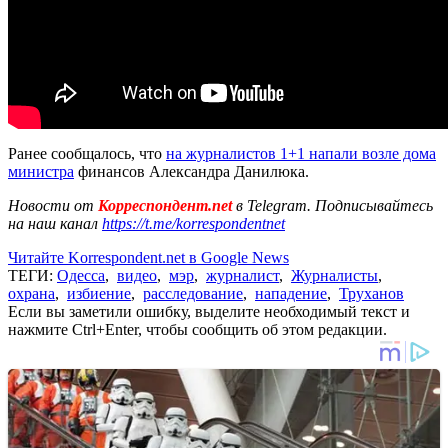
Ранее сообщалось, что
на журналистов 1+1 напали возле дома
министра
финансов Александра Данилюка.
Новости от
Корреспондент.net
в Telegram. Подписывайтесь
на наш канал
https://t.me/korrespondentnet
Читайте Korrespondent.net в Google News
ТЕГИ:
Одесса
,
видео
,
мэр
,
журналист
,
Журналисты
,
охрана
,
избиение
,
расследование
,
нападение
,
Труханов
Если вы заметили ошибку, выделите необходимый текст и
нажмите Ctrl+Enter, чтобы сообщить об этом редакции.