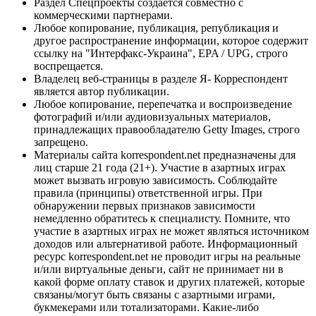
Раздел Спецпроекты создается совместно с
коммерческими партнерами.
Любое копирование, публикация, републикация и
другое распространение информации, которое содержит
ссылку на "Интерфакс-Украина", EPA / UPG, строго
воспрещается.
Владелец веб-страницы в разделе Я- Корреспондент
является автор публикации.
Любое копирование, перепечатка и воспроизведение
фотографий и/или аудиовизуальных материалов,
принадлежащих правообладателю Getty Images, строго
запрещено.
Материалы сайта korrespondent.net предназначены для
лиц старше 21 года (21+). Участие в азартных играх
может вызвать игровую зависимость. Соблюдайте
правила (принципы) ответственной игры. При
обнаружении первых признаков зависимости
немедленно обратитесь к специалисту. Помните, что
участие в азартных играх не может являться источником
доходов или альтернативой работе. Информационный
ресурс korrespondent.net не проводит игры на реальные
и/или виртуальные деньги, сайт не принимает ни в
какой форме оплату ставок и других платежей, которые
связаны/могут быть связаны с азартными играми,
букмекерами или тотализаторами. Какие-либо