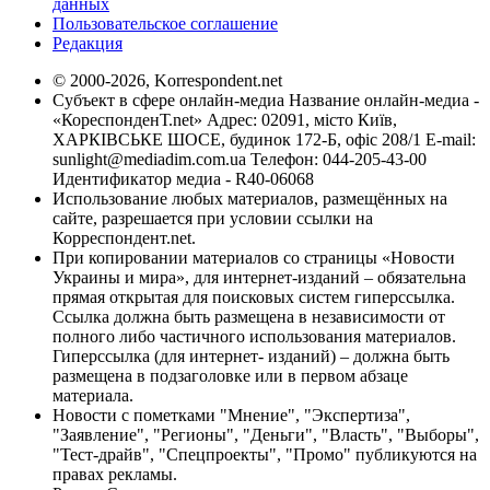
данных
Пользовательское соглашение
Редакция
© 2000-2026, Korrespondent.net
Субъект в сфере онлайн-медиа Название онлайн-медиа -
«КореспонденТ.net» Адрес: 02091, місто Київ,
ХАРКІВСЬКЕ ШОСЕ, будинок 172-Б, офіс 208/1 E-mail:
sunlight@mediadim.com.ua
Телефон: 044-205-43-00
Идентификатор медиа - R40-06068
Использование любых материалов, размещённых на
сайте, разрешается при условии ссылки на
Корреспондент.net.
При копировании материалов со страницы «Новости
Украины и мира», для интернет-изданий – обязательна
прямая открытая для поисковых систем гиперссылка.
Ссылка должна быть размещена в независимости от
полного либо частичного использования материалов.
Гиперссылка (для интернет- изданий) – должна быть
размещена в подзаголовке или в первом абзаце
материала.
Новости с пометками "Мнение", "Экспертиза",
"Заявление", "Регионы", "Деньги", "Власть", "Выборы",
"Тест-драйв", "Спецпроекты", "Промо" публикуются на
правах рекламы.