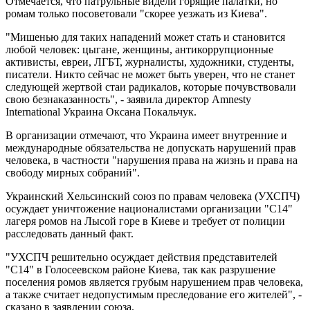
Отмечается, что патрульные видели горящие палатки, но
ромам только посоветовали "скорее уезжать из Киева".
"Мишенью для таких нападений может стать и становится
любой человек: цыгане, женщины, антикоррупционные
активисты, евреи, ЛГБТ, журналисты, художники, студенты,
писатели. Никто сейчас не может быть уверен, что не станет
следующей жертвой стаи радикалов, которые почувствовали
свою безнаказанность", - заявила директор Amnesty
International Украина Оксана Покальчук.
В организации отмечают, что Украина имеет внутренние и
международные обязательства не допускать нарушений прав
человека, в частности "нарушения права на жизнь и права на
свободу мирных собраний".
Украинский Хельсинский союз по правам человека (УХСПЧ)
осуждает уничтожение националистами организации "С14"
лагеря ромов на Лысой горе в Киеве и требует от полиции
расследовать данный факт.
"УХСПЧ решительно осуждает действия представителей
"С14" в Голосеевском районе Киева, так как разрушение
поселения ромов является грубым нарушением прав человека,
а также считает недопустимым преследование его жителей", -
сказано в заявлении союза.