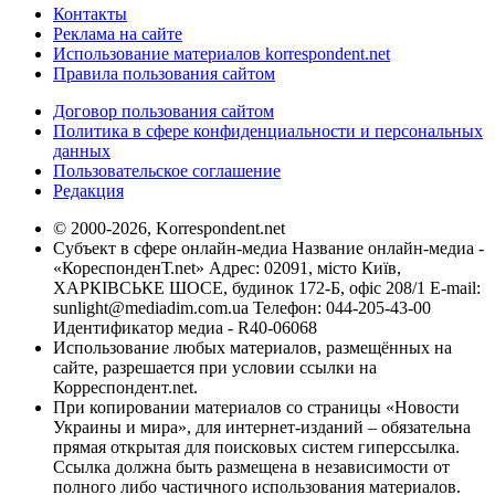
Контакты
Реклама на сайте
Использование материалов korrespondent.net
Правила пользования сайтом
Договор пользования сайтом
Политика в сфере конфиденциальности и персональных
данных
Пользовательское соглашение
Редакция
© 2000-2026, Korrespondent.net
Субъект в сфере онлайн-медиа Название онлайн-медиа -
«КореспонденТ.net» Адрес: 02091, місто Київ,
ХАРКІВСЬКЕ ШОСЕ, будинок 172-Б, офіс 208/1 E-mail:
sunlight@mediadim.com.ua
Телефон: 044-205-43-00
Идентификатор медиа - R40-06068
Использование любых материалов, размещённых на
сайте, разрешается при условии ссылки на
Корреспондент.net.
При копировании материалов со страницы «Новости
Украины и мира», для интернет-изданий – обязательна
прямая открытая для поисковых систем гиперссылка.
Ссылка должна быть размещена в независимости от
полного либо частичного использования материалов.