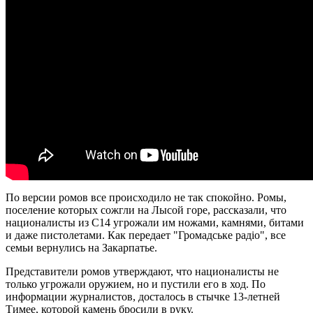
По версии ромов все происходило не так спокойно. Ромы,
поселение которых сожгли на Лысой горе, рассказали, что
националисты из С14 угрожали им ножами, камнями, битами
и даже пистолетами. Как передает "Громадське радіо", все
семьи вернулись на Закарпатье.
Представители ромов утверждают, что националисты не
только угрожали оружием, но и пустили его в ход. По
информации журналистов, досталось в стычке 13-летней
Тимее, которой камень бросили в руку.