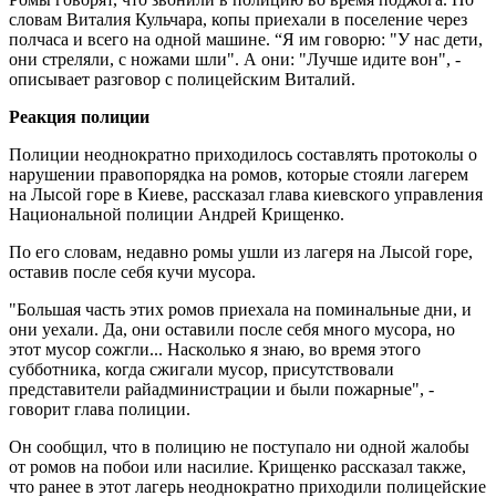
словам Виталия Кульчара, копы приехали в поселение через
полчаса и всего на одной машине. “Я им говорю: "У нас дети,
они стреляли, с ножами шли". А они: "Лучше идите вон", -
описывает разговор с полицейским Виталий.
Реакция полиции
Полиции неоднократно приходилось составлять протоколы о
нарушении правопорядка на ромов, которые стояли лагерем
на Лысой горе в Киеве, рассказал глава киевского управления
Национальной полиции Андрей Крищенко.
По его словам, недавно ромы ушли из лагеря на Лысой горе,
оставив после себя кучи мусора.
"Большая часть этих ромов приехала на поминальные дни, и
они уехали. Да, они оставили после себя много мусора, но
этот мусор сожгли... Насколько я знаю, во время этого
субботника, когда сжигали мусор, присутствовали
представители райадминистрации и были пожарные", -
говорит глава полиции.
Он сообщил, что в полицию не поступало ни одной жалобы
от ромов на побои или насилие. Крищенко рассказал также,
что ранее в этот лагерь неоднократно приходили полицейские