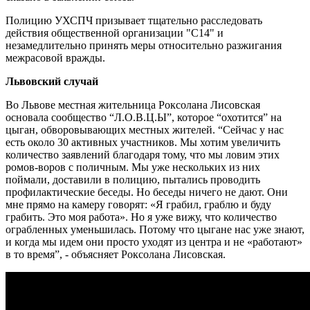
Полицию УХСПЧ призывает тщательно расследовать
действия общественной организации "С14" и
незамедлительно принять меры относительно разжигания
межрасовой вражды.
Львовский случай
Во Львове местная жительница Роксолана Лисовская
основала сообщество “Л.О.В.Ц.Ы”, которое “охотится” на
цыган, обворовывающих местных жителей. “Сейчас у нас
есть около 30 активных участников. Мы хотим увеличить
количество заявлений благодаря тому, что мы ловим этих
ромов-воров с поличным. Мы уже нескольких из них
поймали, доставили в полицию, пытались проводить
профилактические беседы. Но беседы ничего не дают. Они
мне прямо на камеру говорят: «Я грабил, граблю и буду
грабить. Это моя работа». Но я уже вижу, что количество
ограбленных уменьшилась. Потому что цыгане нас уже знают,
и когда мы идем они просто уходят из центра и не «работают»
в то время”, - объясняет Роксолана Лисовская.