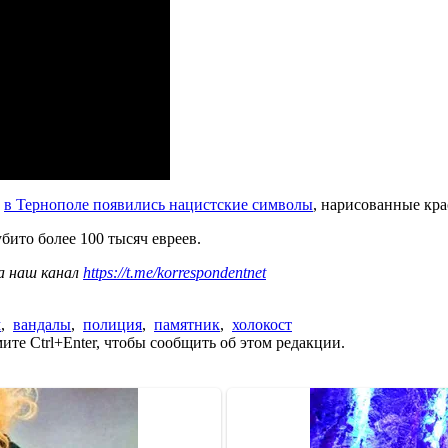
а
в Тернополе появились нацистские символы
, нарисованные кра
ито более 100 тысяч евреев.
а наш канал
https://t.me/korrespondentnet
м
,
вандалы
,
полиция
,
памятник
,
холокост
те Ctrl+Enter, чтобы сообщить об этом редакции.