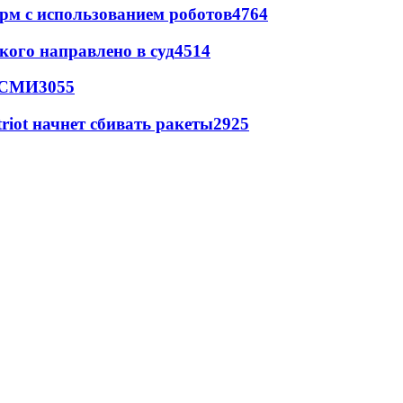
рм с использованием роботов
4764
кого направлено в суд
4514
- СМИ
3055
triot начнет сбивать ракеты
2925