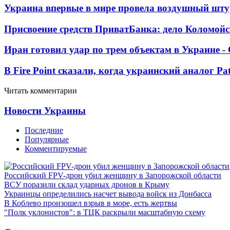
Украина впервые в мире провела воздушный шту
Присвоение средств ПриватБанка: дело Коломойс
Иран готовил удар по трем объектам в Украине 
В Fire Point сказали, когда украинский аналог Pa
Читать комментарии
Новости Украины
Последние
Популярные
Комментируемые
Российский FPV-дрон убил женщину в Запорожской области
ВСУ поразили склад ударных дронов в Крыму
Украинцы определились насчет вывода войск из Донбасса
В Коблево произошел взрыв в море, есть жертвы
"Полк уклонистов": в ТЦК раскрыли масштабную схему