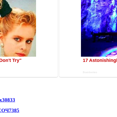
х
30833
 СОЧ
7385