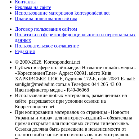
Контакты
Реклама на сайте
Использование материалов korrespondent.net
Правила пользования сайтом
Договор пользования сайтом
Политика в сфере конфиденциальности и персональных
данных
Пользовательское соглашение
Редакция
© 2000-2026, Korrespondent.net
Субъект в сфере онлайн-медиа Название онлайн-медиа -
«КореспонденТ.net» Адрес: 02091, місто Київ,
ХАРКІВСЬКЕ ШОСЕ, будинок 172-Б, офіс 208/1 E-mail:
sunlight@mediadim.com.ua
Телефон: 044-205-43-00
Идентификатор медиа - R40-06068
Использование любых материалов, размещённых на
сайте, разрешается при условии ссылки на
Корреспондент.net.
При копировании материалов со страницы «Новости
Украины и мира», для интернет-изданий – обязательна
прямая открытая для поисковых систем гиперссылка.
Ссылка должна быть размещена в независимости от
полного либо частичного использования материалов.