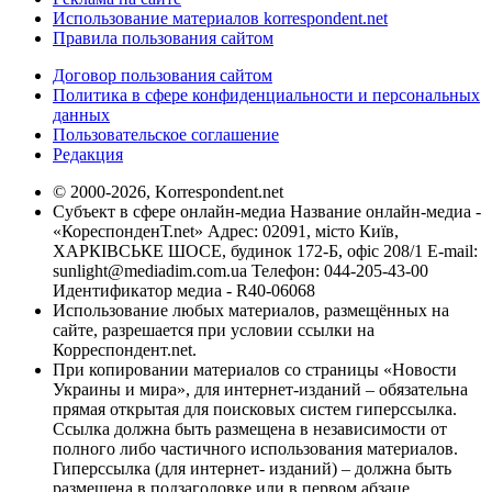
Использование материалов korrespondent.net
Правила пользования сайтом
Договор пользования сайтом
Политика в сфере конфиденциальности и персональных
данных
Пользовательское соглашение
Редакция
© 2000-2026, Korrespondent.net
Субъект в сфере онлайн-медиа Название онлайн-медиа -
«КореспонденТ.net» Адрес: 02091, місто Київ,
ХАРКІВСЬКЕ ШОСЕ, будинок 172-Б, офіс 208/1 E-mail:
sunlight@mediadim.com.ua
Телефон: 044-205-43-00
Идентификатор медиа - R40-06068
Использование любых материалов, размещённых на
сайте, разрешается при условии ссылки на
Корреспондент.net.
При копировании материалов со страницы «Новости
Украины и мира», для интернет-изданий – обязательна
прямая открытая для поисковых систем гиперссылка.
Ссылка должна быть размещена в независимости от
полного либо частичного использования материалов.
Гиперссылка (для интернет- изданий) – должна быть
размещена в подзаголовке или в первом абзаце