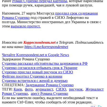
Ранее
Роман Сущенко передал картины
, которые нарисованы
при помощи ручек, карандашей, чая и луковой шелухи.
Напомним, 27 марта Мосгорсуд
продлил срок содержания
Романа Сущенко
под стражей в СИЗО Лефортово на
полгода. Министерство иностранных дел Украины в связи с
этим
выразило протест.
Новости от
Корреспондент.net
в Telegram. Подписывайтесь
на наш канал
https://t.me/korrespondentnet
Читайте Korrespondent.net в Google News
Задержание Романа Сущенко
Сущенко рассказал обстоятельства задержания в РФ
Сущенко согласился отбывать срок в Украине
Сущенко прислал новый рисунок из СИЗО
Фейгин посетил Сущенко в колонии
Сущенко встретился с женой и дочерью
СПЕЦТЕМА:
Задержание Романа Сущенко
ТЕГИ:
Киев
,
фото
,
журналист
,
СИЗО
,
рисунок
,
Журналист
Роман Сущенко
,
арест Романа Сущенко
Если вы заметили ошибку, выделите необходимый текст и
нажмите Ctrl+Enter, чтобы сообщить об этом редакции.