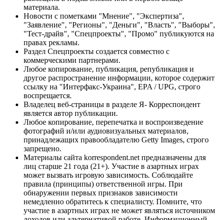
материала.
Новости с пометками "Мнение", "Экспертиза",
"Заявление", "Регионы", "Деньги", "Власть", "Выборы",
"Тест-драйв", "Спецпроекты", "Промо" публикуются на
правах рекламы.
Раздел Спецпроекты создается совместно с
коммерческими партнерами.
Любое копирование, публикация, републикация и
другое распространение информации, которое содержит
ссылку на "Интерфакс-Украина", EPA / UPG, строго
воспрещается.
Владелец веб-страницы в разделе Я- Корреспондент
является автор публикации.
Любое копирование, перепечатка и воспроизведение
фотографий и/или аудиовизуальных материалов,
принадлежащих правообладателю Getty Images, строго
запрещено.
Материалы сайта korrespondent.net предназначены для
лиц старше 21 года (21+). Участие в азартных играх
может вызвать игровую зависимость. Соблюдайте
правила (принципы) ответственной игры. При
обнаружении первых признаков зависимости
немедленно обратитесь к специалисту. Помните, что
участие в азартных играх не может являться источником
доходов или альтернативой работе. Информационный