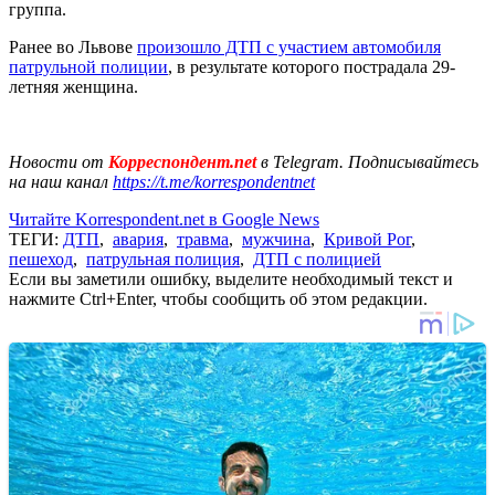
группа.
Ранее во Львове
произошло ДТП с участием автомобиля
патрульной полиции
, в результате которого пострадала 29-
летняя женщина.
Новости от
Корреспондент.net
в Telegram. Подписывайтесь
на наш канал
https://t.me/korrespondentnet
Читайте Korrespondent.net в Google News
ТЕГИ:
ДТП
,
авария
,
травма
,
мужчина
,
Кривой Рог
,
пешеход
,
патрульная полиция
,
ДТП с полицией
Если вы заметили ошибку, выделите необходимый текст и
нажмите Ctrl+Enter, чтобы сообщить об этом редакции.