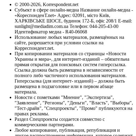
© 2000-2026, Korrespondent.net
Субъект в сфере онлайн-медиа Название онлайн-медиа -
«КореспонденТ.net» Адрес: 02091, місто Київ,
ХАРКІВСЬКЕ ШОСЕ, будинок 172-Б, офіс 208/1 E-mail:
sunlight@mediadim.com.ua
Телефон: 044-205-43-00
Идентификатор медиа - R40-06068
Использование любых материалов, размещённых на
сайте, разрешается при условии ссылки на
Корреспондент.net.
При копировании материалов со страницы «Новости
Украины и мира», для интернет-изданий – обязательна
прямая открытая для поисковых систем гиперссылка.
Ссылка должна быть размещена в независимости от
полного либо частичного использования материалов.
Гиперссылка (для интернет- изданий) – должна быть
размещена в подзаголовке или в первом абзаце
материала.
Новости с пометками "Мнение", "Экспертиза",
"Заявление", "Регионы", "Деньги", "Власть", "Выборы",
"Тест-драйв", "Спецпроекты", "Промо" публикуются на
правах рекламы.
Раздел Спецпроекты создается совместно с
коммерческими партнерами.
Любое копирование, публикация, републикация и
другое распространение информации, которое содержит