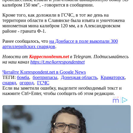
калибром 150 мм", - говорится в сообщении.
Кроме того, как доложили в ГСЧС, в тот же день на
территории области в Славянске была изъята и уничтожена
минометная мина калибром 120 мм, а в Александровском
районе - граната Ф-1.
Ранее сообщалось, что
на Донбассе в поле выкопали 300
артиллерийских снарядов
.
Новости от
Корреспондент.net
в Telegram. Подписывайтесь
на наш канал
https://t.me/korrespondentnet
Читайте Korrespondent.net в Google News
ТЕГИ:
бомба
,
боеприпасы
,
Донецкая область
,
Краматорск
,
снаряд
,
огород
,
ГСЧС
Если вы заметили ошибку, выделите необходимый текст и
нажмите Ctrl+Enter, чтобы сообщить об этом редакции.