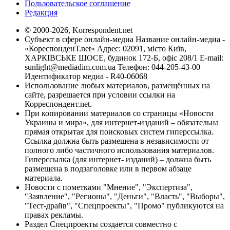
Пользовательское соглашение
Редакция
© 2000-2026, Korrespondent.net
Субъект в сфере онлайн-медиа Название онлайн-медиа -
«КореспонденТ.net» Адрес: 02091, місто Київ,
ХАРКІВСЬКЕ ШОСЕ, будинок 172-Б, офіс 208/1 E-mail:
sunlight@mediadim.com.ua
Телефон: 044-205-43-00
Идентификатор медиа - R40-06068
Использование любых материалов, размещённых на
сайте, разрешается при условии ссылки на
Корреспондент.net.
При копировании материалов со страницы «Новости
Украины и мира», для интернет-изданий – обязательна
прямая открытая для поисковых систем гиперссылка.
Ссылка должна быть размещена в независимости от
полного либо частичного использования материалов.
Гиперссылка (для интернет- изданий) – должна быть
размещена в подзаголовке или в первом абзаце
материала.
Новости с пометками "Мнение", "Экспертиза",
"Заявление", "Регионы", "Деньги", "Власть", "Выборы",
"Тест-драйв", "Спецпроекты", "Промо" публикуются на
правах рекламы.
Раздел Спецпроекты создается совместно с