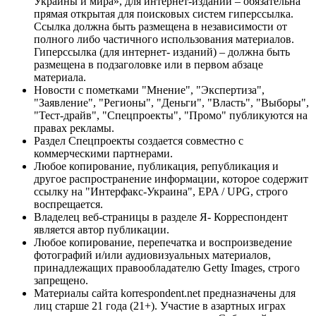
Украины и мира», для интернет-изданий – обязательна
прямая открытая для поисковых систем гиперссылка.
Ссылка должна быть размещена в независимости от
полного либо частичного использования материалов.
Гиперссылка (для интернет- изданий) – должна быть
размещена в подзаголовке или в первом абзаце
материала.
Новости с пометками "Мнение", "Экспертиза",
"Заявление", "Регионы", "Деньги", "Власть", "Выборы",
"Тест-драйв", "Спецпроекты", "Промо" публикуются на
правах рекламы.
Раздел Спецпроекты создается совместно с
коммерческими партнерами.
Любое копирование, публикация, републикация и
другое распространение информации, которое содержит
ссылку на "Интерфакс-Украина", EPA / UPG, строго
воспрещается.
Владелец веб-страницы в разделе Я- Корреспондент
является автор публикации.
Любое копирование, перепечатка и воспроизведение
фотографий и/или аудиовизуальных материалов,
принадлежащих правообладателю Getty Images, строго
запрещено.
Материалы сайта korrespondent.net предназначены для
лиц старше 21 года (21+). Участие в азартных играх