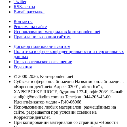
Twitter
RSS-ленты
E-mail рассылка
Контакты
Реклама на сайте
Использование материалов korrespondent.net
Правила пользования сайтом
Договор пользования сайтом
Политика в сфере конфиденциальности и персональных
данных
Пользовательское соглашение
Редакция
© 2000-2026, Korrespondent.net
Субъект в сфере онлайн-медиа Название онлайн-медиа -
«КореспонденТ.net» Адрес: 02091, місто Київ,
ХАРКІВСЬКЕ ШОСЕ, будинок 172-Б, офіс 208/1 E-mail:
sunlight@mediadim.com.ua
Телефон: 044-205-43-00
Идентификатор медиа - R40-06068
Использование любых материалов, размещённых на
сайте, разрешается при условии ссылки на
Корреспондент.net.
При копировании материалов со страницы «Новости