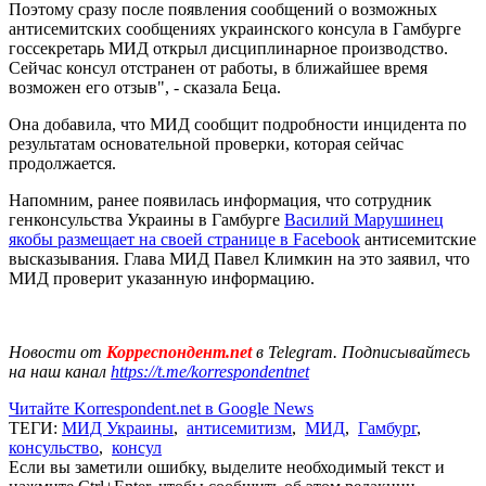
Поэтому сразу после появления сообщений о возможных
антисемитских сообщениях украинского консула в Гамбурге
госсекретарь МИД открыл дисциплинарное производство.
Сейчас консул отстранен от работы, в ближайшее время
возможен его отзыв", - сказала Беца.
Она добавила, что МИД сообщит подробности инцидента по
результатам основательной проверки, которая сейчас
продолжается.
Напомним, ранее появилась информация, что сотрудник
генконсульства Украины в Гамбурге
Василий Марушинец
якобы размещает на своей странице в Facebook
антисемитские
высказывания. Глава МИД Павел Климкин на это заявил, что
МИД проверит указанную информацию.
Новости от
Корреспондент.net
в Telegram. Подписывайтесь
на наш канал
https://t.me/korrespondentnet
Читайте Korrespondent.net в Google News
ТЕГИ:
МИД Украины
,
антисемитизм
,
МИД
,
Гамбург
,
консульство
,
консул
Если вы заметили ошибку, выделите необходимый текст и