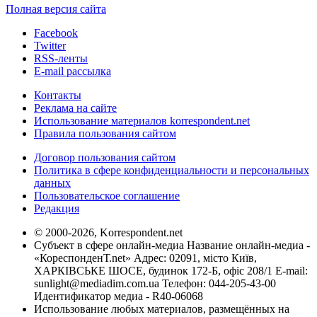
Полная версия сайта
Facebook
Twitter
RSS-ленты
E-mail рассылка
Контакты
Реклама на сайте
Использование материалов korrespondent.net
Правила пользования сайтом
Договор пользования сайтом
Политика в сфере конфиденциальности и персональных
данных
Пользовательское соглашение
Редакция
© 2000-2026, Korrespondent.net
Субъект в сфере онлайн-медиа Название онлайн-медиа -
«КореспонденТ.net» Адрес: 02091, місто Київ,
ХАРКІВСЬКЕ ШОСЕ, будинок 172-Б, офіс 208/1 E-mail:
sunlight@mediadim.com.ua
Телефон: 044-205-43-00
Идентификатор медиа - R40-06068
Использование любых материалов, размещённых на