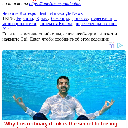
на наш канал
https://t.me/korrespondentnet
Читайте Korrespondent.net в Google News
ТЕГИ:
Украина
,
Крым
,
беженцы
,
донбасс
,
переселенцы
,
минсоцполитики
,
аннексия Крыма
,
переселенцы из зоны
АТО
Если вы заметили ошибку, выделите необходимый текст и
нажмите Ctrl+Enter, чтобы сообщить об этом редакции.