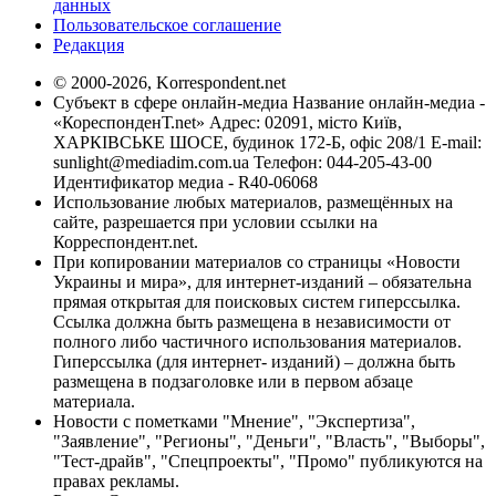
данных
Пользовательское соглашение
Редакция
© 2000-2026, Korrespondent.net
Субъект в сфере онлайн-медиа Название онлайн-медиа -
«КореспонденТ.net» Адрес: 02091, місто Київ,
ХАРКІВСЬКЕ ШОСЕ, будинок 172-Б, офіс 208/1 E-mail:
sunlight@mediadim.com.ua
Телефон: 044-205-43-00
Идентификатор медиа - R40-06068
Использование любых материалов, размещённых на
сайте, разрешается при условии ссылки на
Корреспондент.net.
При копировании материалов со страницы «Новости
Украины и мира», для интернет-изданий – обязательна
прямая открытая для поисковых систем гиперссылка.
Ссылка должна быть размещена в независимости от
полного либо частичного использования материалов.
Гиперссылка (для интернет- изданий) – должна быть
размещена в подзаголовке или в первом абзаце
материала.
Новости с пометками "Мнение", "Экспертиза",
"Заявление", "Регионы", "Деньги", "Власть", "Выборы",
"Тест-драйв", "Спецпроекты", "Промо" публикуются на
правах рекламы.