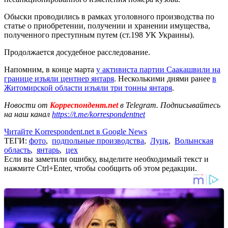
Обыски проводились в рамках уголовного производства по
статье о приобретении, получении и хранении имущества,
полученного преступным путем (ст.198 УК Украины).
Продолжается досудебное расследование.
Напомним, в конце марта
у активиста партии Саакашвили на
границе изъяли центнер янтаря
. Несколькими днями ранее
в
Житомирской области изъяли три тонны янтаря
.
Новости от
Корреспондент.net
в Telegram. Подписывайтесь
на наш канал
https://t.me/korrespondentnet
Читайте Korrespondent.net в Google News
ТЕГИ:
фото
,
подпольные производства
,
Луцк
,
Волынская
область
,
янтарь
,
цех
Если вы заметили ошибку, выделите необходимый текст и
нажмите Ctrl+Enter, чтобы сообщить об этом редакции.