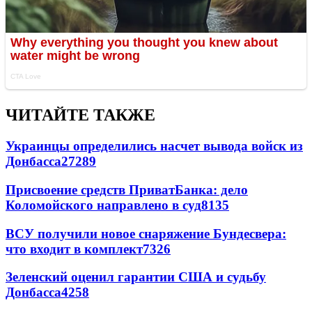
ЧИТАЙТЕ ТАКЖЕ
Украинцы определились насчет вывода войск из
Донбасса
27289
Присвоение средств ПриватБанка: дело
Коломойского направлено в суд
8135
ВСУ получили новое снаряжение Бундесвера:
что входит в комплект
7326
Зеленский оценил гарантии США и судьбу
Донбасса
4258