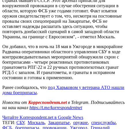
странах бывшего СССР. Этот арсенал припасли для
вооруженной провокации в случае обострения ситуации в
области, которую ФСБ уже годами готовит. Факт изъятия
оружия свидетельствует о том, что, несмотря на постоянные
провалы своих спецопераций на Закарпатье, ФСБ не
оставляет надежды расшатать здесь ситуацию, чтобы
повторить донбасский сценарий в самой западной области
Украины, на границе с Евросоюзом", - отметил Москаль.
Он добавил, что в ночь на 18 мая в Ужгороде в микрорайоне
Радванка оперативники областного управления СБУ в ходе
контрразведывательных мероприятий обнаружили схрон с
боеприпасами - четыре реактивных противотанковых
гранатомета РПГ-22 и 22 ручных противопехотных гранат
РГД-5 с запалом. И гранатометы, и гранаты в исправном
состоянии и готовы к применению.
Ранее сообщалось, что
под Харьковом у ветерана АТО нашли
дома боеприпасы
.
Новости от
Корреспондент.net
в Telegram. Подписывайтесь
на наш канал
https://t.me/korrespondentnet
Читайте Korrespondent.net в Google News
ТЕГИ:
СБУ
,
Москаль
,
Закарпатье
,
оружие
,
спецслужбы
,
ФСБ
,
боеприпасы
,
провокации
,
Ужгород
,
Геннадий