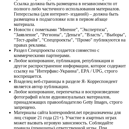
Ссылка должна быть размещена в независимости от
полного либо частичного использования материалов.
Гиперссылка (для интернет- изданий) – должна быть
размещена в подзаголовке или в первом абзаце
материала.
Новости с пометками "Мнение", "Экспертиза",
"Заявление", "Регионы", "Деньги", "Власть", "Выборы",
"Тест-драйв", "Спецпроекты", "Промо" публикуются на
правах рекламы.
Раздел Спецпроекты создается совместно с
коммерческими партнерами.
Любое копирование, публикация, републикация и
другое распространение информации, которое содержит
ссылку на "Интерфакс-Украина", EPA / UPG, строго
воспрещается.
Владелец веб-страницы в разделе Я- Корреспондент
является автор публикации.
Любое копирование, перепечатка и воспроизведение
фотографий и/или аудиовизуальных материалов,
принадлежащих правообладателю Getty Images, строго
запрещено.
Материалы сайта korrespondent.net предназначены для
лиц старше 21 года (21+). Участие в азартных играх
может вызвать игровую зависимость. Соблюдайте
правила (принципы) ответственной игры. При