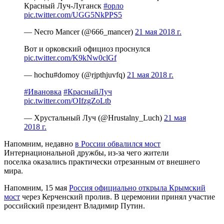
Красный Луч-Луганск
#орло
pic.twitter.com/UGG5NkPPS5
— Necro Mancer (@666_mancer)
21 мая 2018 г.
Вот и орковский официоз проснулся
pic.twitter.com/K9kNw0clGf
— hochu#domoy (@rjpthjuvfq)
21 мая 2018 г.
#Ивановка
#КрасныйЛуч
pic.twitter.com/OIfzgZoLtb
— Хрустальный Луч (@Hrustalny_Luch)
21 мая
2018 г.
Напомним, недавно
в России обвалился мост
Интернациональной дружбы, из-за чего жители
поселка оказались практически отрезанным от внешнего
мира.
Напомним, 15 мая
Россия официально открыла Крымский
мост
через Керченский пролив. В церемонии принял участие
российский президент Владимир Путин.