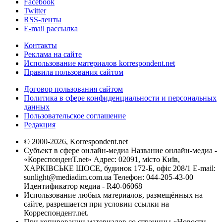
Facebook
Twitter
RSS-ленты
E-mail рассылка
Контакты
Реклама на сайте
Использование материалов korrespondent.net
Правила пользования сайтом
Договор пользования сайтом
Политика в сфере конфиденциальности и персональных
данных
Пользовательское соглашение
Редакция
© 2000-2026, Korrespondent.net
Субъект в сфере онлайн-медиа Название онлайн-медиа -
«КореспонденТ.net» Адрес: 02091, місто Київ,
ХАРКІВСЬКЕ ШОСЕ, будинок 172-Б, офіс 208/1 E-mail:
sunlight@mediadim.com.ua
Телефон: 044-205-43-00
Идентификатор медиа - R40-06068
Использование любых материалов, размещённых на
сайте, разрешается при условии ссылки на
Корреспондент.net.
При копировании материалов со страницы «Новости