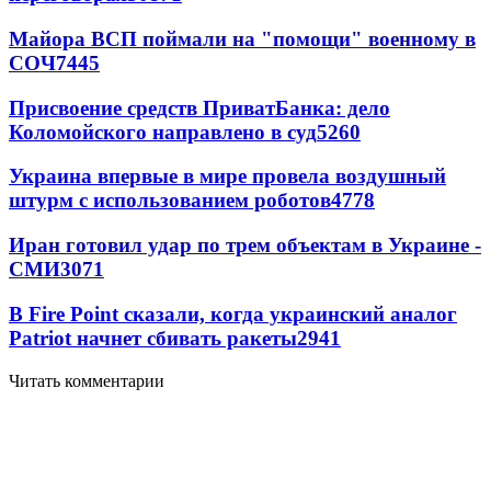
Майора ВСП поймали на "помощи" военному в
СОЧ
7445
Присвоение средств ПриватБанка: дело
Коломойского направлено в суд
5260
Украина впервые в мире провела воздушный
штурм с использованием роботов
4778
Иран готовил удар по трем объектам в Украине -
СМИ
3071
В Fire Point сказали, когда украинский аналог
Patriot начнет сбивать ракеты
2941
Читать комментарии