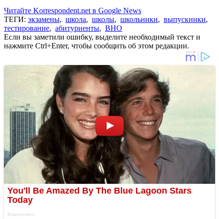
Читайте Korrespondent.net в Google News
ТЕГИ:
экзамены
,
школа
,
школы
,
школьники
,
выпускники
,
тестирование
,
абитуриенты
,
ВНО
Если вы заметили ошибку, выделите необходимый текст и
нажмите Ctrl+Enter, чтобы сообщить об этом редакции.