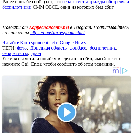
Ранее в штабе сообщали, что
сепаратисты трижды обстреляли
беспилотники
СММ ОБСЕ, один из которых был сбит.
Новости от
Корреспондент.net
в Telegram. Подписывайтесь
на наш канал
https://t.me/korrespondentnet
Читайте Korrespondent.net в Google News
ТЕГИ:
фото
,
Донецкая область
,
донбасс
,
беспилотник
,
сепаратисты
,
дрон
Если вы заметили ошибку, выделите необходимый текст и
нажмите Ctrl+Enter, чтобы сообщить об этом редакции.