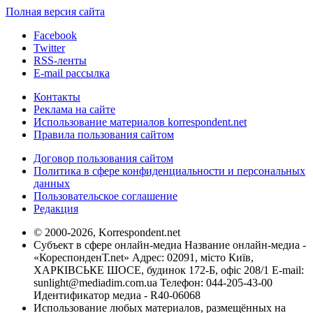
Полная версия сайта
Facebook
Twitter
RSS-ленты
E-mail рассылка
Контакты
Реклама на сайте
Использование материалов korrespondent.net
Правила пользования сайтом
Договор пользования сайтом
Политика в сфере конфиденциальности и персональных
данных
Пользовательское соглашение
Редакция
© 2000-2026, Korrespondent.net
Субъект в сфере онлайн-медиа Название онлайн-медиа -
«КореспонденТ.net» Адрес: 02091, місто Київ,
ХАРКІВСЬКЕ ШОСЕ, будинок 172-Б, офіс 208/1 E-mail:
sunlight@mediadim.com.ua
Телефон: 044-205-43-00
Идентификатор медиа - R40-06068
Использование любых материалов, размещённых на