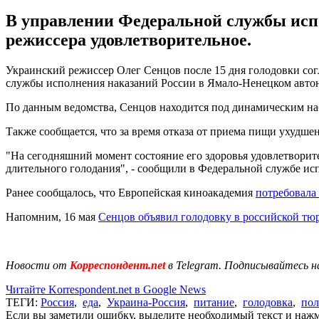
В управлении Федеральной службы испо
режиссера удовлетворительное.
Украинский режиссер Олег Сенцов после 15 дня голодовки сог
службы исполнения наказаний России в Ямало-Ненецком авто
По данным ведомства, Сенцов находится под динамическим на
Также сообщается, что за время отказа от приема пищи ухудше
"На сегодняшний момент состояние его здоровья удовлетворит
длительного голодания", - сообщили в Федеральной службе ис
Ранее сообщалось, что Европейская киноакадемия
потребовала
Напомним, 16 мая
Сенцов объявил голодовку в российской тю
Новости от
Корреспондент.net
в Telegram. Подписывайтесь н
Читайте Korrespondent.net в Google News
ТЕГИ:
Россия
,
еда
,
Украина-Россия
,
питание
,
голодовка
,
пол
Если вы заметили ошибку, выделите необходимый текст и нажми