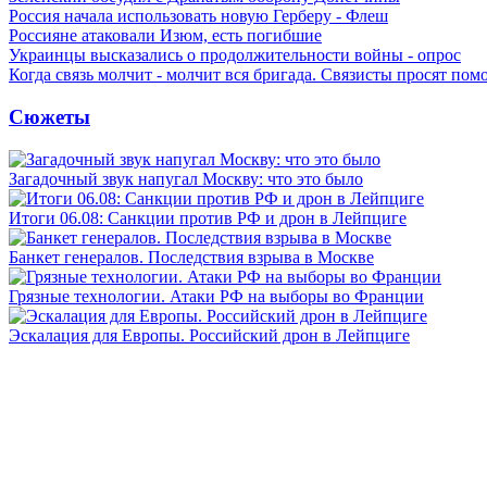
Россия начала использовать новую Герберу - Флеш
Россияне атаковали Изюм, есть погибшие
Украинцы высказались о продолжительности войны - опрос
Когда связь молчит - молчит вся бригада. Связисты просят по
Сюжеты
Загадочный звук напугал Москву: что это было
Итоги 06.08: Санкции против РФ и дрон в Лейпциге
Банкет генералов. Последствия взрыва в Москве
Грязные технологии. Атаки РФ на выборы во Франции
Эскалация для Европы. Российский дрон в Лейпциге