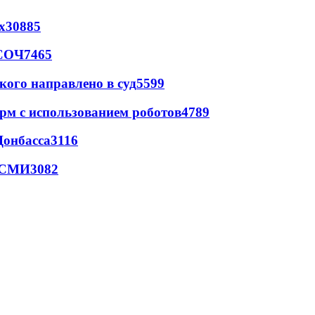
х
30885
 СОЧ
7465
кого направлено в суд
5599
рм с использованием роботов
4789
Донбасса
3116
- СМИ
3082