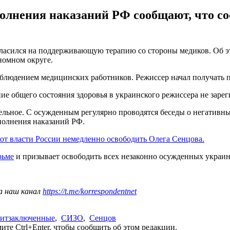
лнения наказаний РФ сообщают, что со
ласился на поддерживающую терапию со стороны медиков. Об эт
номном округе.
блюдением медицинских работников. Режиссер начал получать п
ние общего состояния здоровья в украинского режиссера не заре
ельное. С осужденным регулярно проводятся беседы о негативны
полнения наказаний РФ.
 от власти России немедленно освободить Олега Сенцова.
рьме
и призывает освободить всех незаконно осужденных украинц
а наш канал
https://t.me/korrespondentnet
итзаключенные
,
СИЗО
,
Сенцов
те Ctrl+Enter, чтобы сообщить об этом редакции.