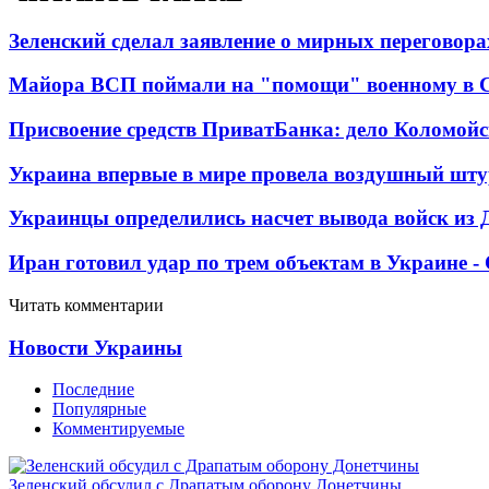
Зеленский сделал заявление о мирных переговора
Майора ВСП поймали на "помощи" военному в
Присвоение средств ПриватБанка: дело Коломойс
Украина впервые в мире провела воздушный шту
Украинцы определились насчет вывода войск из 
Иран готовил удар по трем объектам в Украине 
Читать комментарии
Новости Украины
Последние
Популярные
Комментируемые
Зеленский обсудил с Драпатым оборону Донетчины