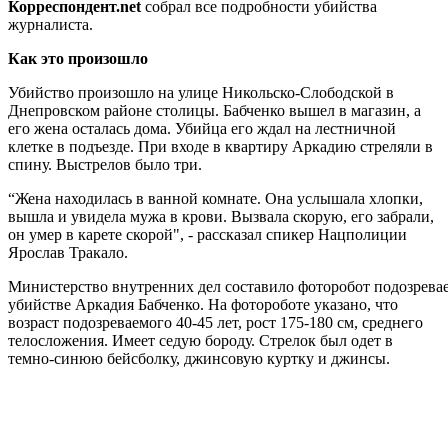
Корреспондент.
net
собрал все подробности убийства
журналиста.
Как это произошло
Убийство произошло на улице Никольско-Слободской в
Днепровском районе столицы. Бабченко вышел в магазин, а
его жена осталась дома. Убийца его ждал на лестничной
клетке в подъезде. При входе в квартиру Аркадию стреляли в
спину. Выстрелов было три.
“Жена находилась в ванной комнате. Она услышала хлопки,
вышла и увидела мужа в крови. Вызвала скорую, его забрали,
он умер в карете скорой", - рассказал спикер Нацполиции
Ярослав Тракало.
Министерство внутренних дел составило фоторобот подозрева
убийстве Аркадия Бабченко. На фотороботе указано, что
возраст подозреваемого 40-45 лет, рост 175-180 см, среднего
телосложения. Имеет седую бороду. Стрелок был одет в
темно-синюю бейсболку, джинсовую куртку и джинсы.