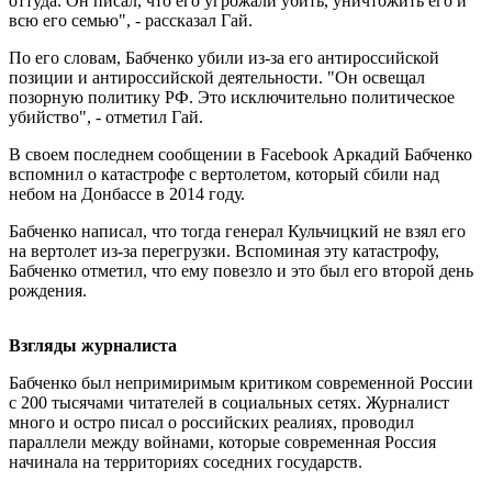
оттуда. Он писал, что его угрожали убить, уничтожить его и
всю его семью", - рассказал Гай.
По его словам, Бабченко убили из-за его антироссийской
позиции и антироссийской деятельности. "Он освещал
позорную политику РФ. Это исключительно политическое
убийство", - отметил Гай.
В своем последнем сообщении в Facebook Аркадий Бабченко
вспомнил о катастрофе с вертолетом, который сбили над
небом на Донбассе в 2014 году.
Бабченко написал, что тогда генерал Кульчицкий не взял его
на вертолет из-за перегрузки. Вспоминая эту катастрофу,
Бабченко отметил, что ему повезло и это был его второй день
рождения.
Взгляды журналиста
Бабченко был непримиримым критиком современной России
с 200 тысячами читателей в социальных сетях. Журналист
много и остро писал о российских реалиях, проводил
параллели между войнами, которые современная Россия
начинала на территориях соседних государств.