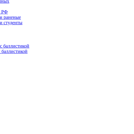
енных
е РФ
 и раненые
ли студенты
с баллистикой