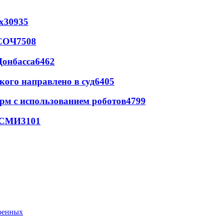
х
30935
 СОЧ
7508
Донбасса
6462
кого направлено в суд
6405
рм с использованием роботов
4799
- СМИ
3101