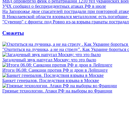
МВД опровергло фейк о репатриации 1210 тел украинских во
УЧХ сообщил о беспрецедентных атаках РФ в июле
На Запорожье двое спасателей пострадали при повторной атак
В Николаевской области взорвался металлолом: есть погибшие
"Сувенир" с фронта: под Ровно из-за взрыва гранаты пострада
Сюжеты
"Охотиться на лучника, а не на стрелу". Как Украине бороться 
Загадочный звук напугал Москву: что это было
Итоги 06.08: Санкции против РФ и дрон в Лейпциге
Банкет генералов. Последствия взрыва в Москве
Грязные технологии. Атаки РФ на выборы во Франции