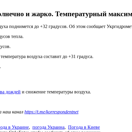
солнечно и жарко. Температурный максиму
оздуха поднимется до +32 градусов. Об этом сообщает Укргидроме
дусов тепла.
усов.
 температура воздуха составит до +31 градуса.
.
тва дождей
и снижение температуры воздуха.
а наш канал
https://t.me/korrespondentnet
ода в Украине
,
погода Украина
,
Погода в Киеве