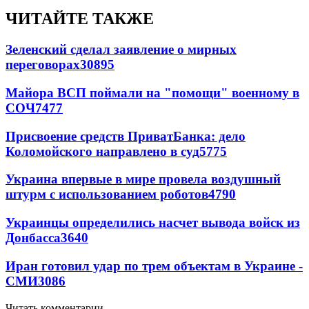
ЧИТАЙТЕ ТАКЖЕ
Зеленский сделал заявление о мирных
переговорах
30895
Майора ВСП поймали на "помощи" военному в
СОЧ
7477
Присвоение средств ПриватБанка: дело
Коломойского направлено в суд
5775
Украина впервые в мире провела воздушный
штурм с использованием роботов
4790
Украинцы определились насчет вывода войск из
Донбасса
3640
Иран готовил удар по трем объектам в Украине -
СМИ
3086
Читать комментарии