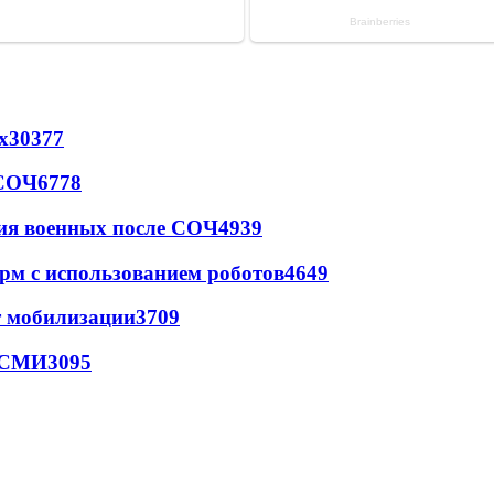
х
30377
 СОЧ
6778
ия военных после СОЧ
4939
рм с использованием роботов
4649
т мобилизации
3709
- СМИ
3095