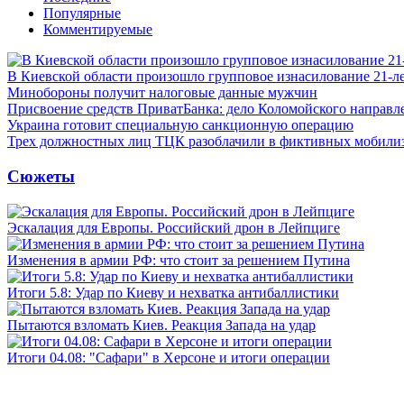
Популярные
Комментируемые
В Киевской области произошло групповое изнасилование 21-л
Минобороны получит налоговые данные мужчин
Присвоение средств ПриватБанка: дело Коломойского направле
Украина готовит специальную санкционную операцию
Трех должностных лиц ТЦК разоблачили в фиктивных мобили
Сюжеты
Эскалация для Европы. Российский дрон в Лейпциге
Изменения в армии РФ: что стоит за решением Путина
Итоги 5.8: Удар по Киеву и нехватка антибаллистики
Пытаются взломать Киев. Реакция Запада на удар
Итоги 04.08: "Сафари" в Херсоне и итоги операции