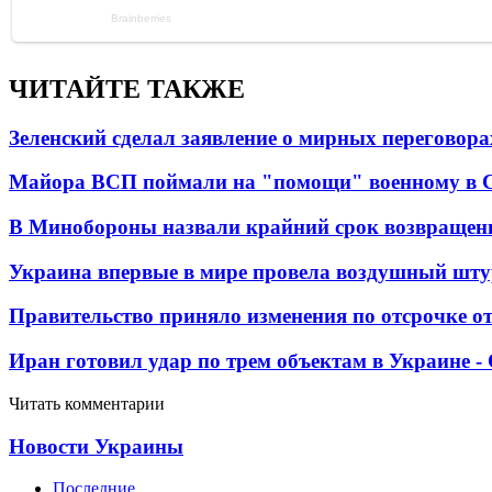
ЧИТАЙТЕ ТАКЖЕ
Зеленский сделал заявление о мирных переговора
Майора ВСП поймали на "помощи" военному в
В Минобороны назвали крайний срок возвращен
Украина впервые в мире провела воздушный шту
Правительство приняло изменения по отсрочке о
Иран готовил удар по трем объектам в Украине 
Читать комментарии
Новости Украины
Последние