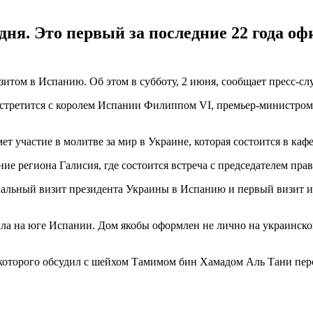
 дня. Это первый за последние 22 года 
ом в Испанию. Об этом в субботу, 2 июня, сообщает пресс-слу
о встретится с королем Испании Филиппом VI, премьер-министро
 участие в молитве за мир в Украине, которая состоится в ка
е региона Галисия, где состоится встреча с председателем пра
иальный визит президента Украины в Испанию и первый визит и
ла на юге Испании. Дом якобы оформлен не лично на украинского
е которого обсудил с шейхом Тамимом бин Хамадом Аль Тани пе