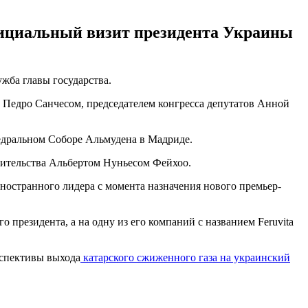
официальный визит президента Украины
жба главы государства.
м Педро Санчесом, председателем конгресса депутатов Анной
федральном Соборе Альмудена в Мадриде.
вительства Альбертом Нуньесом Фейхоо.
ностранного лидера с момента назначения нового премьер-
 президента, а на одну из его компаний с названием Feruvita
рспективы выхода
катарского сжиженного газа на украинский